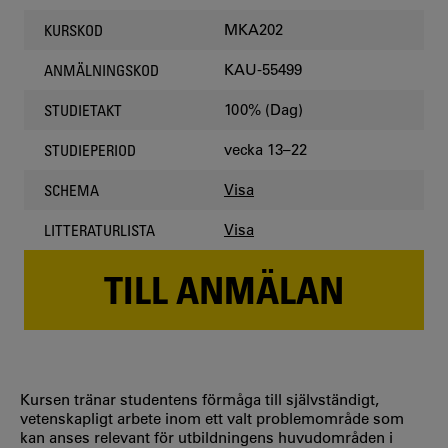
MKA202
KURSKOD
KAU-55499
ANMÄLNINGSKOD
100% (Dag)
STUDIETAKT
vecka 13–22
STUDIEPERIOD
Visa
SCHEMA
Visa
LITTERATURLISTA
TILL ANMÄLAN
Kursen tränar studentens förmåga till självständigt,
vetenskapligt arbete inom ett valt problemområde som
kan anses relevant för utbildningens huvudområden i