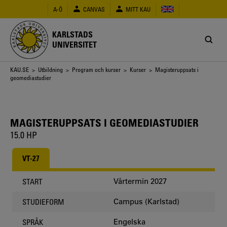
Hoppa
A-Ö
CANVAS
MITT KAU
till
huvudinnehåll
KARLSTADS
UNIVERSITET
Länkstig
KAU.SE
>
Utbildning
>
Program och kurser
>
Kurser
> Magisteruppsats i
geomediastudier
MAGISTERUPPSATS I GEOMEDIASTUDIER
15.0 HP
VT-27
Vårtermin 2027
START
Campus (Karlstad)
STUDIEFORM
Engelska
SPRÅK