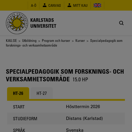
Hoppa
A-Ö
CANVAS
MITT KAU
till
huvudinnehåll
KARLSTADS
UNIVERSITET
Länkstig
KAU.SE
>
Utbildning
>
Program och kurser
>
Kurser
> Specialpedagogik som
forsknings- och verksamhetsområde
SPECIALPEDAGOGIK SOM FORSKNINGS- OCH
VERKSAMHETSOMRÅDE
15.0 HP
HT-26
HT-27
Hösttermin 2026
START
Distans (Karlstad)
STUDIEFORM
Svenska
SPRÅK