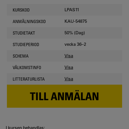
LPAS11
KURSKOD
KAU-54875
ANMÄLNINGSKOD
50% (Dag)
STUDIETAKT
vecka 36–2
STUDIEPERIOD
Visa
SCHEMA
Visa
VÄLKOMSTINFO
Visa
LITTERATURLISTA
TILL ANMÄLAN
I kursen behandlas: