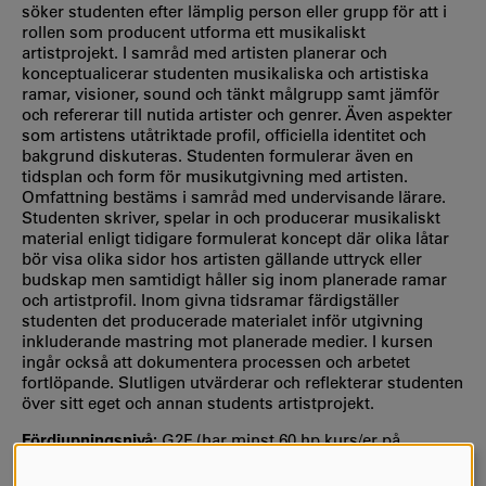
söker studenten efter lämplig person eller grupp för att i
rollen som producent utforma ett musikaliskt
artistprojekt. I samråd med artisten planerar och
konceptualicerar studenten musikaliska och artistiska
ramar, visioner, sound och tänkt målgrupp samt jämför
och refererar till nutida artister och genrer. Även aspekter
som artistens utåtriktade profil, officiella identitet och
bakgrund diskuteras. Studenten formulerar även en
tidsplan och form för musikutgivning med artisten.
Omfattning bestäms i samråd med undervisande lärare.
Studenten skriver, spelar in och producerar musikaliskt
material enligt tidigare formulerat koncept där olika låtar
bör visa olika sidor hos artisten gällande uttryck eller
budskap men samtidigt håller sig inom planerade ramar
och artistprofil. Inom givna tidsramar färdigställer
studenten det producerade materialet inför utgivning
inkluderande mastring mot planerade medier. I kursen
ingår också att dokumentera processen och arbetet
fortlöpande. Slutligen utvärderar och reflekterar studenten
över sitt eget och annan students artistprojekt.
Fördjupningsnivå:
G2F (har minst 60 hp kurs/er på
grundnivå som förkunskapskrav)
Utbildningsnivå:
Grundnivå