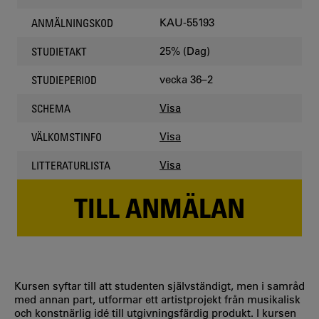
KAU-55193
ANMÄLNINGSKOD
25% (Dag)
STUDIETAKT
vecka 36–2
STUDIEPERIOD
Visa
SCHEMA
Visa
VÄLKOMSTINFO
Visa
LITTERATURLISTA
TILL ANMÄLAN
Kursen syftar till att studenten självständigt, men i samråd
med annan part, utformar ett artistprojekt från musikalisk
och konstnärlig idé till utgivningsfärdig produkt. I kursen