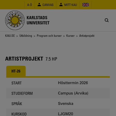
Hoppa
A-Ö
CANVAS
MITT KAU
till
huvudinnehåll
KARLSTADS
UNIVERSITET
Länkstig
KAU.SE
>
Utbildning
>
Program och kurser
>
Kurser
> Artistprojekt
ARTISTPROJEKT
7.5 HP
HT-26
Hösttermin 2026
START
Campus (Arvika)
STUDIEFORM
Svenska
SPRÅK
LJGM20
KURSKOD