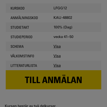
LFGG12
KURSKOD
KAU-48802
ANMÄLNINGSKOD
100% (Dag)
STUDIETAKT
vecka 41–50
STUDIEPERIOD
Visa
SCHEMA
Visa
VÄLKOMSTINFO
Visa
LITTERATURLISTA
TILL ANMÄLAN
Kursen består av två delkurser.