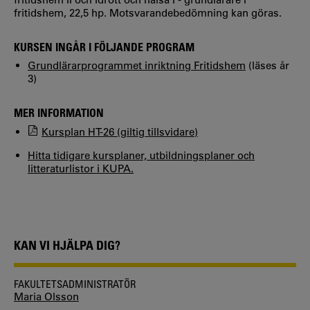
fritidshem, 22,5 hp. Motsvarandebedömning kan göras.
KURSEN INGÅR I FÖLJANDE PROGRAM
Grundlärarprogrammet inriktning Fritidshem
(läses år
3)
MER INFORMATION
Kursplan HT-26 (giltig tillsvidare)
Hitta tidigare kursplaner, utbildningsplaner och
litteraturlistor i KUPA.
KAN VI HJÄLPA DIG?
FAKULTETSADMINISTRATÖR
Maria Olsson