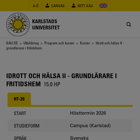
Hoppa
A-Ö
CANVAS
MITT KAU
till
huvudinnehåll
KARLSTADS
UNIVERSITET
Länkstig
KAU.SE
>
Utbildning
>
Program och kurser
>
Kurser
> Idrott och hälsa II -
grundlärare i fritidshem
IDROTT OCH HÄLSA II - GRUNDLÄRARE I
FRITIDSHEM
15.0 HP
HT-26
Hösttermin 2026
START
Campus (Karlstad)
STUDIEFORM
Svenska
SPRÅK