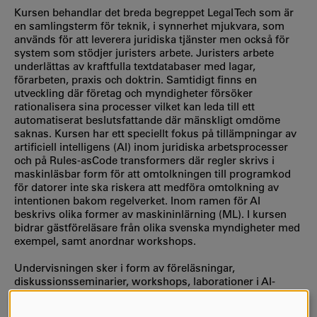
Kursen behandlar det breda begreppet Legal Tech som är
en samlingsterm för teknik, i synnerhet mjukvara, som
används för att leverera juridiska tjänster men också för
system som stödjer juristers arbete. Juristers arbete
underlättas av kraftfulla textdatabaser med lagar,
förarbeten, praxis och doktrin. Samtidigt finns en
utveckling där företag och myndigheter försöker
rationalisera sina processer vilket kan leda till ett
automatiserat beslutsfattande där mänskligt omdöme
saknas. Kursen har ett speciellt fokus på tillämpningar av
artificiell intelligens (AI) inom juridiska arbetsprocesser
och på Rules-asCode transformers där regler skrivs i
maskinläsbar form för att omtolkningen till programkod
för datorer inte ska riskera att medföra omtolkning av
intentionen bakom regelverket. Inom ramen för AI
beskrivs olika former av maskininlärning (ML). I kursen
bidrar gästföreläsare från olika svenska myndigheter med
exempel, samt anordnar workshops.
Undervisningen sker i form av föreläsningar,
diskussionsseminarier, workshops, laborationer i AI-
användning och RaC-användning samt
presentationsseminarier.