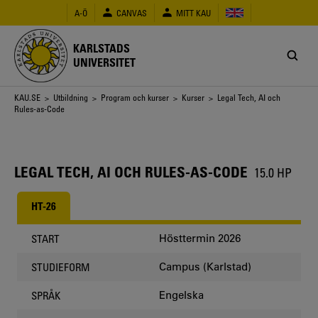
Hoppa
A-Ö
CANVAS
MITT KAU
till
huvudinnehåll
KARLSTADS
UNIVERSITET
Länkstig
KAU.SE
>
Utbildning
>
Program och kurser
>
Kurser
> Legal Tech, AI och
Rules-as-Code
LEGAL TECH, AI OCH RULES-AS-CODE
15.0 HP
HT-26
Hösttermin 2026
START
Campus (Karlstad)
STUDIEFORM
Engelska
SPRÅK