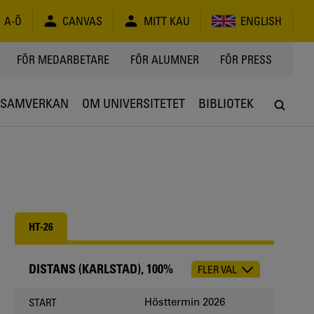
A-Ö
CANVAS
MITT KAU
ENGLISH
FÖR MEDARBETARE
FÖR ALUMNER
FÖR PRESS
SAMVERKAN
OM UNIVERSITETET
BIBLIOTEK
HT-26
DISTANS (KARLSTAD), 100%
FLER VAL
CHOOSE
OCCASION
Hösttermin 2026
START