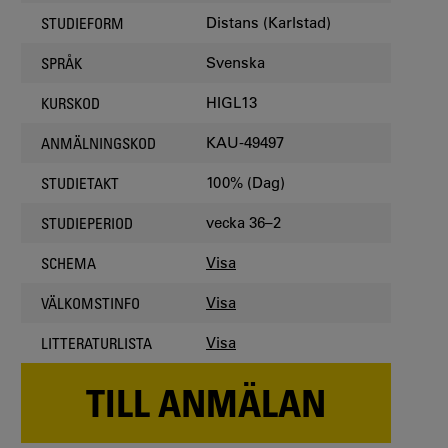
Distans (Karlstad)
STUDIEFORM
Svenska
SPRÅK
HIGL13
KURSKOD
KAU-49497
ANMÄLNINGSKOD
100% (Dag)
STUDIETAKT
vecka 36–2
STUDIEPERIOD
Visa
SCHEMA
Visa
VÄLKOMSTINFO
Visa
LITTERATURLISTA
TILL ANMÄLAN