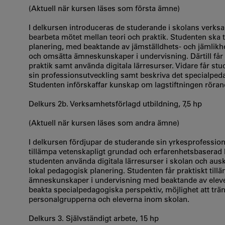
(Aktuell när kursen läses som första ämne)
I delkursen introduceras de studerande i skolans verks
bearbeta mötet mellan teori och praktik. Studenten ska
planering, med beaktande av jämställdhets- och jämlikhets
och omsätta ämneskunskaper i undervisning. Därtill får 
praktik samt använda digitala lärresurser. Vidare får stu
sin professionsutveckling samt beskriva det specialpe
Studenten införskaffar kunskap om lagstiftningen röran
Delkurs 2b. Verksamhetsförlagd utbildning, 7,5 hp
(Aktuell när kursen läses som andra ämne)
I delkursen fördjupar de studerande sin yrkesprofessi
tillämpa vetenskapligt grundad och erfarenhetsbaserad 
studenten använda digitala lärresurser i skolan och aus
lokal pedagogisk planering. Studenten får praktiskt til
ämneskunskaper i undervisning med beaktande av elever
beakta specialpedagogiska perspektiv, möjlighet att t
personalgrupperna och eleverna inom skolan.
Delkurs 3. Självständigt arbete, 15 hp