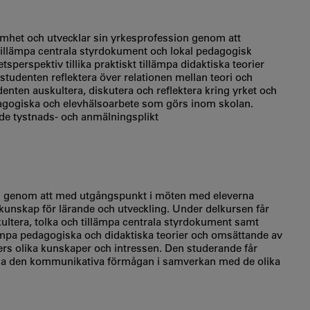
amhet och utvecklar sin yrkesprofession genom att
 tillämpa centrala styrdokument och lokal pedagogisk
perspektiv tillika praktiskt tillämpa didaktiska teorier
studenten reflektera över relationen mellan teori och
denten auskultera, diskutera och reflektera kring yrket och
dagogiska och elevhälsoarbete som görs inom skolan.
de tystnads- och anmälningsplikt
on genom att med utgångspunkt i möten med eleverna
kunskap för lärande och utveckling. Under delkursen får
kultera, tolka och tillämpa centrala styrdokument samt
lämpa pedagogiska och didaktiska teorier och omsättande av
s olika kunskaper och intressen. Den studerande får
räna den kommunikativa förmågan i samverkan med de olika