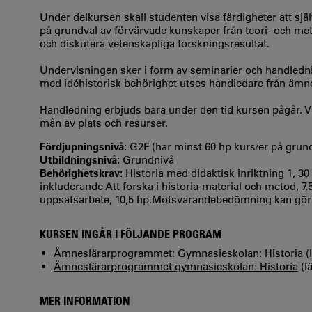
Under delkursen skall studenten visa färdigheter att själ
på grundval av förvärvade kunskaper från teori- och met
och diskutera vetenskapliga forskningsresultat.
Undervisningen sker i form av seminarier och handledning
med idéhistorisk behörighet utses handledare från ämnet
Handledning erbjuds bara under den tid kursen pågår. V
mån av plats och resurser.
Fördjupningsnivå:
G2F (har minst 60 hp kurs/er på gru
Utbildningsnivå:
Grundnivå
Behörighetskrav:
Historia med didaktisk inriktning 1, 30
inkluderande Att forska i historia-material och metod, 7,5
uppsatsarbete, 10,5 hp.Motsvarandebedömning kan gör
KURSEN INGÅR I FÖLJANDE PROGRAM
Ämneslärarprogrammet: Gymnasieskolan: Historia (l
Ämneslärarprogrammet gymnasieskolan: Historia
(lä
MER INFORMATION