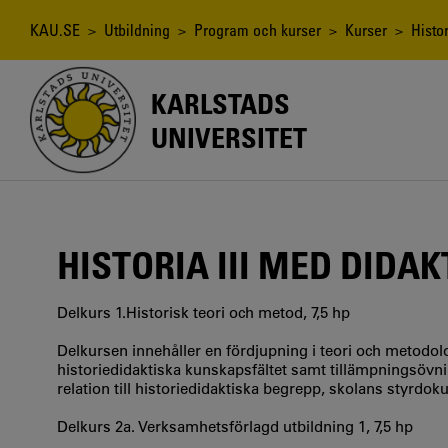
Hoppa
till
Länkstig
KAU.SE
>
Utbildning
>
Program och kurser
>
Kurser
> Histori
huvudinnehåll
KARLSTADS
UNIVERSITET
HISTORIA III MED DIDAK
Delkurs 1.Historisk teori och metod, 7,5 hp
Delkursen innehåller en fördjupning i teori och metodolo
historiedidaktiska kunskapsfältet samt tillämpningsövni
relation till historiedidaktiska begrepp, skolans styrd
Delkurs 2a. Verksamhetsförlagd utbildning 1, 7,5 hp