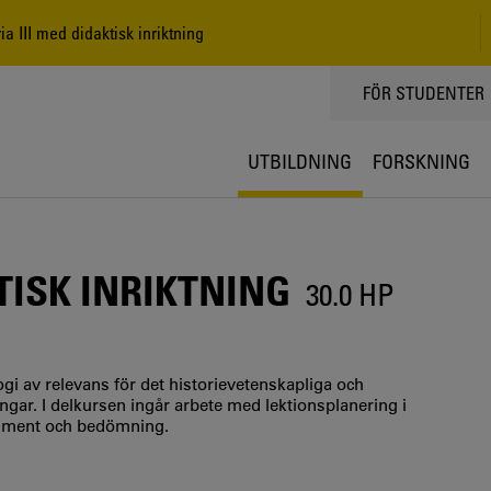
a III med didaktisk inriktning
TOPPMENY
FÖR STUDENTER
UTBILDNING
FORSKNING
TISK INRIKTNING
30.0 HP
gi av relevans för det historievetenskapliga och
ngar. I delkursen ingår arbete med lektionsplanering i
okument och bedömning.