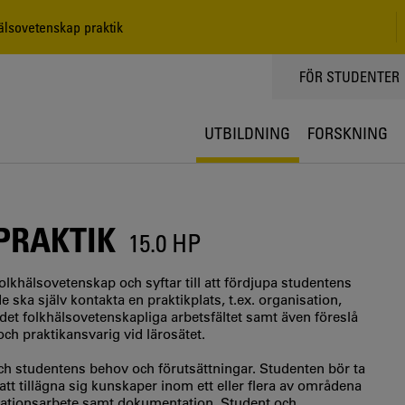
lsovetenskap praktik
TOPPMENY
FÖR STUDENTER
UTBILDNING
FORSKNING
PRAKTIK
15.0 HP
lkhälsovetenskap och syftar till att fördjupa studentens
e ska själv kontakta en praktikplats, t.ex. organisation,
 det folkhälsovetenskapliga arbetsfältet samt även föreslå
h praktikansvarig vid lärosätet.
ch studentens behov och förutsättningar. Studenten bör ta
att tillägna sig kunskaper inom ett eller flera av områdena
mationsarbete samt dokumentation. Student och