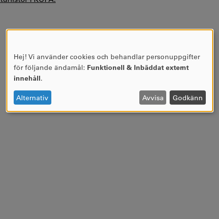
Hej! Vi använder cookies och behandlar personuppgifter
ANVÄNDNING
för följande ändamål:
Funktionell & Inbäddat externt
AV
innehåll
.
PERSONUPPGIFTER
OCH
Alternativ
Avvisa
Godkänn
COOKIES