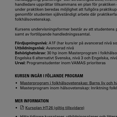
handledare upprättar tillsammans en plan för praktiken
under praktiken beredas möjlighet att fullgöra praktikup
genomför studenten självständigt arbete där praktikerfa
folkhälsovetenskap.
Kursens undervisningsformer består av att studentens pr
samt av fortlöpande handledningssamtal.
Fördjupningsnivå:
A1F (har kurs/er på avancerad nivå 
Utbildningsnivå:
Avancerad nivå
Behörighetskrav:
30 hp inom Masterprogram i folkhälso
Engelska 6 alternativt Svenska, nivå 3 och Engelska, n
Urval:
Programstudenter inom VAMAS prioriteras
KURSEN INGÅR I FÖLJANDE PROGRAM
Masterprogram i folkhälsovetenskap: Barns liv och h
Masterprogram inom hälsovetenskap: Inriktning folkh
MER INFORMATION
Kursplan HT-26 (giltig tillsvidare)
Hitta tidigare kursplaner, utbildningsplaner och litter