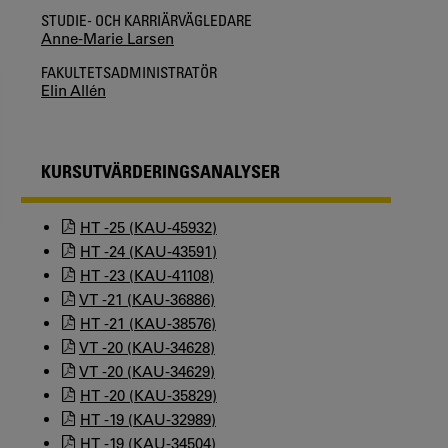
STUDIE- OCH KARRIÄRVÄGLEDARE
Anne-Marie Larsen
FAKULTETSADMINISTRATÖR
Elin Allén
KURSUTVÄRDERINGSANALYSER
HT -25 (KAU-45932)
HT -24 (KAU-43591)
HT -23 (KAU-41108)
VT -21 (KAU-36886)
HT -21 (KAU-38576)
VT -20 (KAU-34628)
VT -20 (KAU-34629)
HT -20 (KAU-35829)
HT -19 (KAU-32989)
HT -19 (KAU-34504)