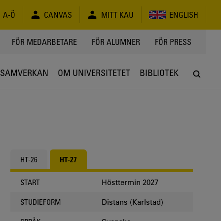
A-Ö
CANVAS
MITT KAU
ENGLISH
FÖR MEDARBETARE
FÖR ALUMNER
FÖR PRESS
SAMVERKAN
OM UNIVERSITETET
BIBLIOTEK
HT-26
HT-27
Hösttermin 2027
START
Distans (Karlstad)
STUDIEFORM