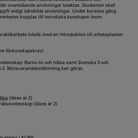
 där ovanstående anvisningar beaktas. Studenten skall
pgift enligt särskilda anvisningar. Under kursens gång
renheten kopplas till teoretiska kunskaper inom
aktikarbete inleds med en introduktion till arbetsplasten
som förkunskapskrav)
vetenskap: Barns liv och hälsa samt Svenska 3 och
ivå 2. Motsvarandebedömning kan göras.
älsa
(läses år 2)
älsovetenskap (läses år 2)
aturlistor i KUPA.