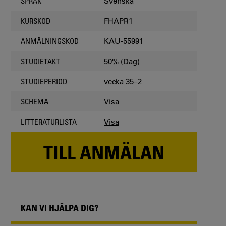
Svenska
SPRÅK
FHAPR1
KURSKOD
KAU-55991
ANMÄLNINGSKOD
50% (Dag)
STUDIETAKT
vecka 35–2
STUDIEPERIOD
Visa
SCHEMA
Visa
LITTERATURLISTA
TILL ANMÄLAN
KAN VI HJÄLPA DIG?