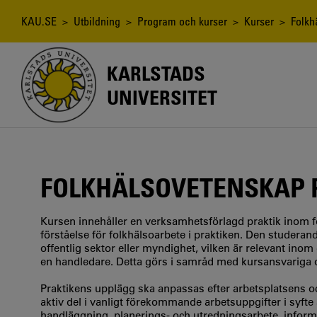
Hoppa
till
Länkstig
KAU.SE
>
Utbildning
>
Program och kurser
>
Kurser
> Folkhä
huvudinnehåll
KARLSTADS
UNIVERSITET
FOLKHÄLSOVETENSKAP 
Kursen innehåller en verksamhetsförlagd praktik inom fo
förståelse för folkhälsoarbete i praktiken. Den studerand
offentlig sektor eller myndighet, vilken är relevant inom
en handledare. Detta görs i samråd med kursansvariga oc
Praktikens upplägg ska anpassas efter arbetsplatsens o
aktiv del i vanligt förekommande arbetsuppgifter i syfte 
handläggning, planerings- och utredningsarbete, infor