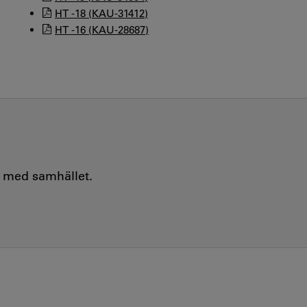
HT -18 (KAU-31412)
HT -16 (KAU-28687)
e med samhället.