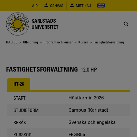
Hoppa
A-Ö
CANVAS
MITT KAU
till
huvudinnehåll
KARLSTADS
UNIVERSITET
Länkstig
KAU.SE
>
Utbildning
>
Program och kurser
>
Kurser
> Fastighetsförvaltning
FASTIGHETSFÖRVALTNING
12.0 HP
HT-26
Hösttermin 2026
START
Campus (Karlstad)
STUDIEFORM
Svenska och engelska
SPRÅK
FEGB55
KURSKOD