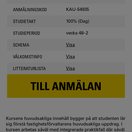
KAU-54935
ANMÄLNINGSKOD
100% (Dag)
STUDIETAKT
vecka 48–2
STUDIEPERIOD
Visa
SCHEMA
Visa
VÄLKOMSTINFO
Visa
LITTERATURLISTA
TILL ANMÄLAN
Kursens huvudsakliga innehåll bygger på att studenten lär
sig förstå fastighetsförvaltarens huvudsakliga uppdrag. I
kursen arbetas såväl med integrerade praktikfall där såväl