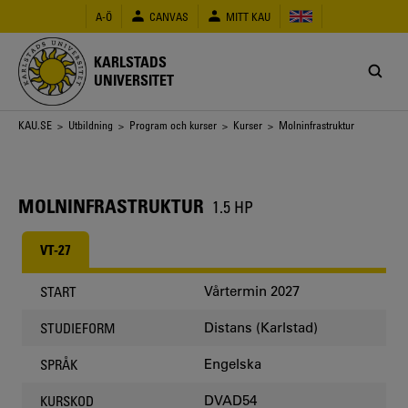
Hoppa
A-Ö
CANVAS
MITT KAU
till
huvudinnehåll
KARLSTADS
UNIVERSITET
Länkstig
KAU.SE
>
Utbildning
>
Program och kurser
>
Kurser
> Molninfrastruktur
MOLNINFRASTRUKTUR
1.5 HP
VT-27
Vårtermin 2027
START
Distans (Karlstad)
STUDIEFORM
Engelska
SPRÅK
DVAD54
KURSKOD