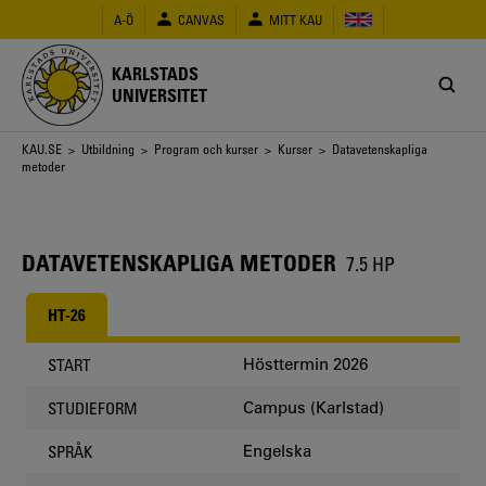
Hoppa
A-Ö
CANVAS
MITT KAU
till
huvudinnehåll
KARLSTADS
UNIVERSITET
Länkstig
KAU.SE
>
Utbildning
>
Program och kurser
>
Kurser
> Datavetenskapliga
metoder
DATAVETENSKAPLIGA METODER
7.5 HP
HT-26
Hösttermin 2026
START
Campus (Karlstad)
STUDIEFORM
Engelska
SPRÅK