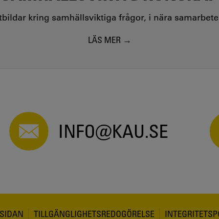
utbildar kring samhällsviktiga frågor, i nära samarbet
LÄS MER
INFO@KAU.SE
SIDAN
TILLGÄNGLIGHETSREDOGÖRELSE
INTEGRITETSP