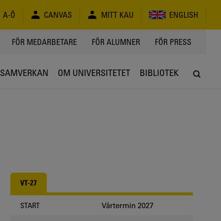
A-Ö
CANVAS
MITT KAU
ENGLISH
FÖR MEDARBETARE
FÖR ALUMNER
FÖR PRESS
SAMVERKAN
OM UNIVERSITETET
BIBLIOTEK
VT-27
Vårtermin 2027
START