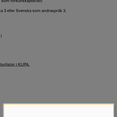
å som förkunskapskrav)
a 3 eller Svenska som andraspråk 3.
1)
aturlistor i KUPA.