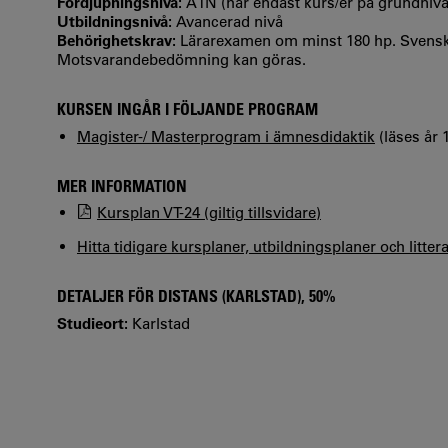
Fördjupningsnivå:
A1N (har endast kurs/er på grundniv
Utbildningsnivå:
Avancerad nivå
Behörighetskrav:
Lärarexamen om minst 180 hp. Svensk
Motsvarandebedömning kan göras.
KURSEN INGÅR I FÖLJANDE PROGRAM
Magister-/ Masterprogram i ämnesdidaktik
(läses år 
MER INFORMATION
Kursplan VT-24 (giltig tillsvidare)
Hitta tidigare kursplaner, utbildningsplaner och litter
DETALJER FÖR DISTANS (KARLSTAD), 50%
Studieort:
Karlstad