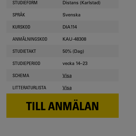
Distans (Karlstad)
STUDIEFORM
Svenska
SPRÅK
DIA114
KURSKOD
KAU-48308
ANMÄLNINGSKOD
50% (Dag)
STUDIETAKT
vecka 14–23
STUDIEPERIOD
Visa
SCHEMA
Visa
LITTERATURLISTA
TILL ANMÄLAN