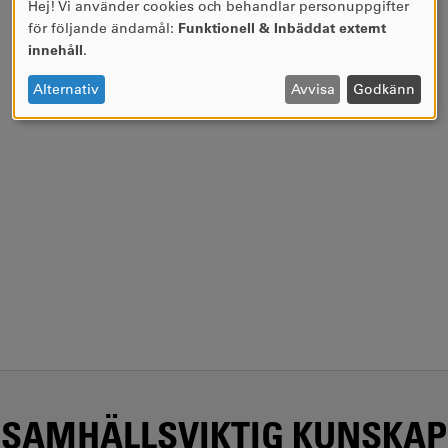
Hej! Vi använder cookies och behandlar personuppgifter
ANVÄNDNING
för följande ändamål:
Funktionell & Inbäddat externt
AV
innehåll
.
PERSONUPPGIFTER
OCH
Alternativ
Avvisa
Godkänn
COOKIES
SAMHÄLLSVIKTIG KUNSKAP