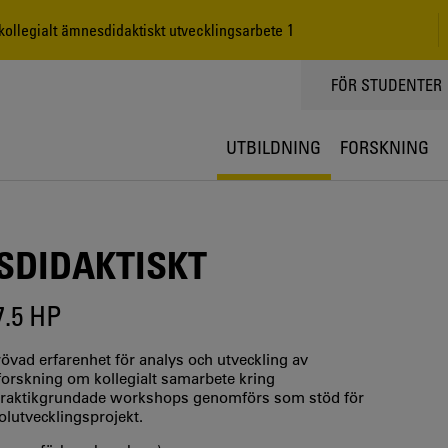
ollegialt ämnesdidaktiskt utvecklingsarbete 1
TOPPMENY
FÖR STUDENTER
UTBILDNING
FORSKNING
SDIDAKTISKT
7.5 HP
övad erfarenhet för analys och utveckling av
orskning om kollegialt samarbete kring
 praktikgrundade workshops genomförs som stöd för
olutvecklingsprojekt.