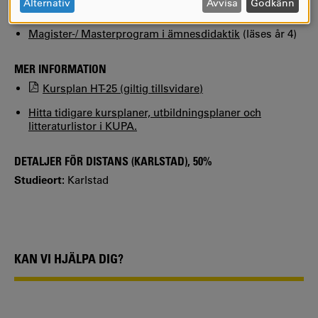
OCH
Alternativ
Avvisa
Godkänn
KURSEN INGÅR I FÖLJANDE PROGRAM
COOKIES
Magister-/ Masterprogram i ämnesdidaktik
(läses år 4)
MER INFORMATION
Kursplan HT-25 (giltig tillsvidare)
Hitta tidigare kursplaner, utbildningsplaner och
litteraturlistor i KUPA.
DETALJER FÖR DISTANS (KARLSTAD), 50%
Studieort:
Karlstad
KAN VI HJÄLPA DIG?