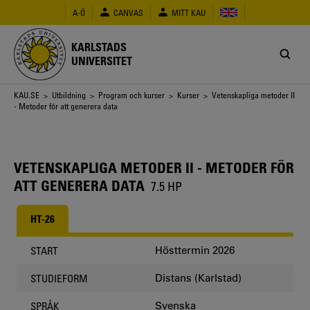
Hoppa
A-Ö
CANVAS
MITT KAU
till
huvudinnehåll
KARLSTADS
UNIVERSITET
Länkstig
KAU.SE
>
Utbildning
>
Program och kurser
>
Kurser
> Vetenskapliga metoder II
- Metoder för att generera data
VETENSKAPLIGA METODER II - METODER FÖR
ATT GENERERA DATA
7.5 HP
HT-26
Hösttermin 2026
START
Distans (Karlstad)
STUDIEFORM
Svenska
SPRÅK