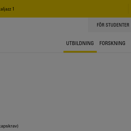
ljazz 1
TOPPMENY
FÖR STUDENTER
UTBILDNING
FORSKNING
kapskrav)