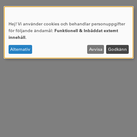
Hej! Vi använder cookies och behandlar personuppgifter
ANVÄNDNING
för följande ändamål:
Funktionell & Inbäddat externt
AV
innehåll
.
PERSONUPPGIFTER
OCH
Alternativ
Avvisa
Godkänn
COOKIES