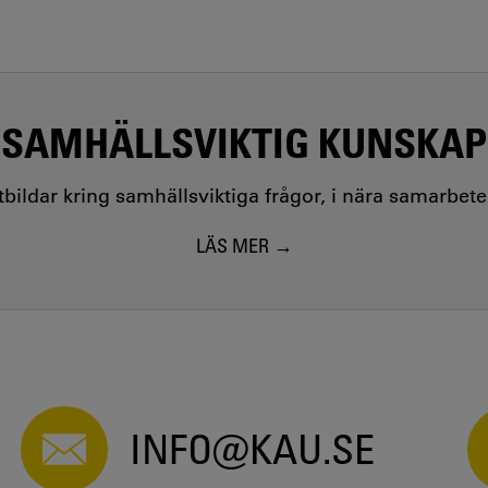
SAMHÄLLSVIKTIG KUNSKAP
utbildar kring samhällsviktiga frågor, i nära samarbet
LÄS MER
INFO@KAU.SE