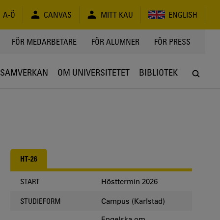
A-Ö
CANVAS
MITT KAU
ENGLISH
FÖR MEDARBETARE
FÖR ALUMNER
FÖR PRESS
SAMVERKAN
OM UNIVERSITETET
BIBLIOTEK
HT-26
Hösttermin 2026
START
Campus (Karlstad)
STUDIEFORM
Engelska om