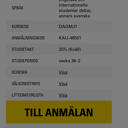
internationella
SPRÅK
studenter deltar,
annars svenska
DAGMJ1
KURSKOD
KAU-48561
ANMÄLNINGSKOD
25% (Kväll)
STUDIETAKT
vecka 36–2
STUDIEPERIOD
Visa
SCHEMA
Visa
VÄLKOMSTINFO
Visa
LITTERATURLISTA
TILL ANMÄLAN