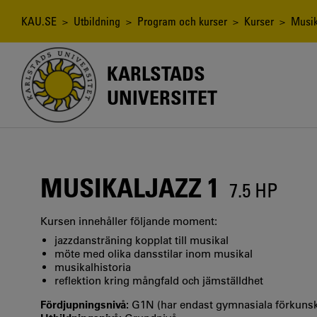
Hoppa
till
Länkstig
KAU.SE
>
Utbildning
>
Program och kurser
>
Kurser
> Musika
huvudinnehåll
KARLSTADS
UNIVERSITET
MUSIKALJAZZ 1
7.5 HP
Kursen innehåller följande moment:
jazzdansträning kopplat till musikal
möte med olika dansstilar inom musikal
musikalhistoria
reflektion kring mångfald och jämställdhet
Fördjupningsnivå:
G1N (har endast gymnasiala förkuns