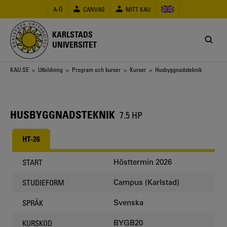
Hoppa
A-Ö
CANVAS
MITT KAU
till
huvudinnehåll
KARLSTADS
UNIVERSITET
Länkstig
KAU.SE
>
Utbildning
>
Program och kurser
>
Kurser
> Husbyggnadsteknik
HUSBYGGNADSTEKNIK
7.5 HP
HT-26
Hösttermin 2026
START
Campus (Karlstad)
STUDIEFORM
Svenska
SPRÅK
BYGB20
KURSKOD