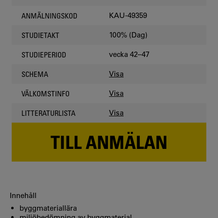
KAU-49359
ANMÄLNINGSKOD
100% (Dag)
STUDIETAKT
vecka 42–47
STUDIEPERIOD
Visa
SCHEMA
Visa
VÄLKOMSTINFO
Visa
LITTERATURLISTA
TILL ANMÄLAN
Innehåll
byggmateriallära
miljöbedömning av byggmaterial