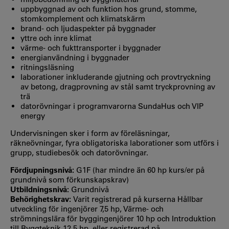
uppbyggnad av och funktion hos grund, stomme,
stomkomplement och klimatskärm
brand- och ljudaspekter på byggnader
yttre och inre klimat
värme- och fukttransporter i byggnader
energianvändning i byggnader
ritningsläsning
laborationer inkluderande gjutning och provtryckning
av betong, dragprovning av stål samt tryckprovning av
trä
datorövningar i programvarorna SundaHus och VIP
energy
Undervisningen sker i form av föreläsningar,
räkneövningar, fyra obligatoriska laborationer som utförs i
grupp, studiebesök och datorövningar.
Fördjupningsnivå:
G1F (har mindre än 60 hp kurs/er på
grundnivå som förkunskapskrav)
Utbildningsnivå:
Grundnivå
Behörighetskrav:
Varit registrerad på kurserna Hållbar
utveckling för ingenjörer 7,5 hp, Värme- och
strömningslära för byggingenjörer 10 hp och Introduktion
till Byggteknik 12,5 hp, eller registrerad på