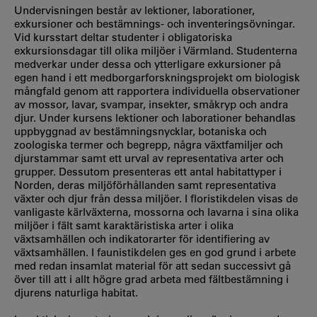
Undervisningen består av lektioner, laborationer,
exkursioner och bestämnings- och inventeringsövningar.
Vid kursstart deltar studenter i obligatoriska
exkursionsdagar till olika miljöer i Värmland. Studenterna
medverkar under dessa och ytterligare exkursioner på
egen hand i ett medborgarforskningsprojekt om biologisk
mångfald genom att rapportera individuella observationer
av mossor, lavar, svampar, insekter, småkryp och andra
djur. Under kursens lektioner och laborationer behandlas
uppbyggnad av bestämningsnycklar, botaniska och
zoologiska termer och begrepp, några växtfamiljer och
djurstammar samt ett urval av representativa arter och
grupper. Dessutom presenteras ett antal habitattyper i
Norden, deras miljöförhållanden samt representativa
växter och djur från dessa miljöer. I floristikdelen visas de
vanligaste kärlväxterna, mossorna och lavarna i sina olika
miljöer i fält samt karaktäristiska arter i olika
växtsamhällen och indikatorarter för identifiering av
växtsamhällen. I faunistikdelen ges en god grund i arbete
med redan insamlat material för att sedan successivt gå
över till att i allt högre grad arbeta med fältbestämning i
djurens naturliga habitat.