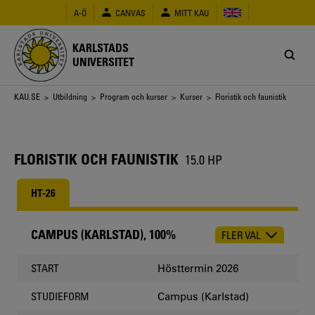
Hoppa
A-Ö
CANVAS
MITT KAU
till
huvudinnehåll
KARLSTADS
UNIVERSITET
Länkstig
KAU.SE
>
Utbildning
>
Program och kurser
>
Kurser
> Floristik och faunistik
FLORISTIK OCH FAUNISTIK
15.0 HP
HT-26
CAMPUS (KARLSTAD), 100%
FLER VAL
CHOOSE
OCCASION
Hösttermin 2026
START
Campus (Karlstad)
STUDIEFORM