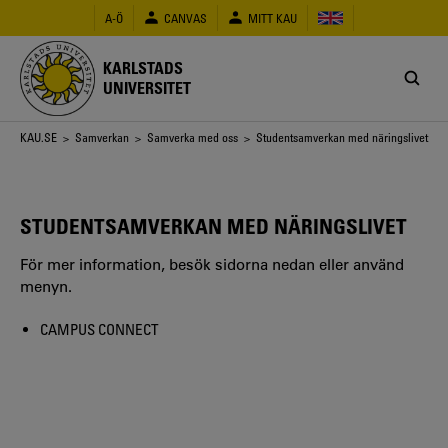
Hoppa
A-Ö
CANVAS
MITT KAU
till
huvudinnehåll
KARLSTADS
UNIVERSITET
Länkstig
KAU.SE
>
Samverkan
>
Samverka med oss
> Studentsamverkan med näringslivet
STUDENTSAMVERKAN MED NÄRINGSLIVET
För mer information, besök sidorna nedan eller använd
menyn.
CAMPUS CONNECT