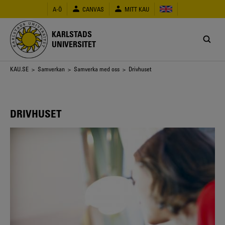
Hoppa
A-Ö
CANVAS
MITT KAU
till
huvudinnehåll
KARLSTADS
UNIVERSITET
Länkstig
KAU.SE
>
Samverkan
>
Samverka med oss
> Drivhuset
DRIVHUSET