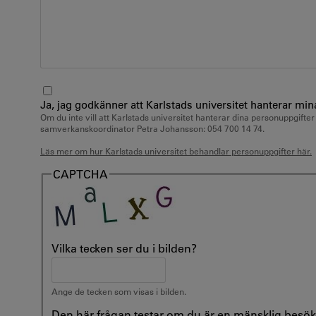
Ja, jag godkänner att Karlstads universitet hanterar mi
Om du inte vill att Karlstads universitet hanterar dina personuppgifte
samverkanskoordinator Petra Johansson: 054 700 14 74.
Läs mer om hur Karlstads universitet behandlar personuppgifter här.
CAPTCHA
Vilka tecken ser du i bilden?
Ange de tecken som visas i bilden.
Den här frågan testar om du är en mänsklig besö