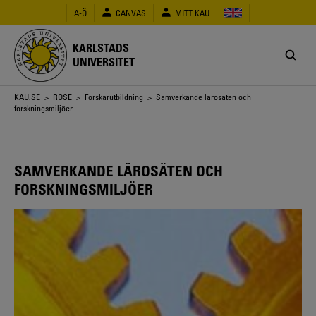
Hoppa
A-Ö
CANVAS
MITT KAU
till
huvudinnehåll
KARLSTADS
UNIVERSITET
Länkstig
KAU.SE
>
ROSE
>
Forskarutbildning
> Samverkande lärosäten och
forskningsmiljöer
SAMVERKANDE LÄROSÄTEN OCH
FORSKNINGSMILJÖER