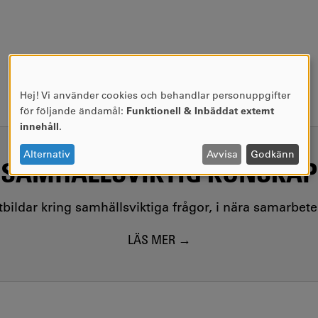
Hej! Vi använder cookies och behandlar personuppgifter
ANVÄNDNING
för följande ändamål:
Funktionell & Inbäddat externt
AV
innehåll
.
PERSONUPPGIFTER
OCH
Alternativ
Avvisa
Godkänn
SAMHÄLLSVIKTIG KUNSKAP
COOKIES
utbildar kring samhällsviktiga frågor, i nära samarbet
LÄS MER