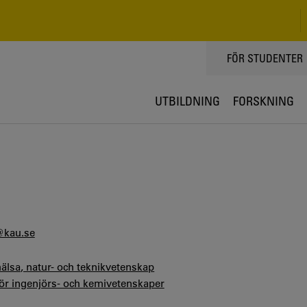
TOPPMENY
FÖR STUDENTER
UTBILDNING
FORSKNING
@kau.se
hälsa, natur- och teknikvetenskap
för ingenjörs- och kemivetenskaper