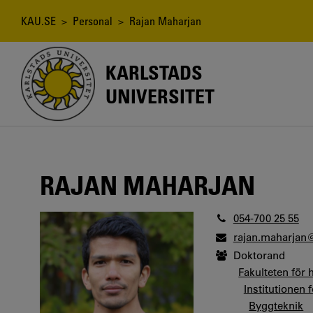
Hoppa
till
Länkstig
KAU.SE
>
Personal
> Rajan Maharjan
huvudinnehåll
KARLSTADS
UNIVERSITET
RAJAN MAHARJAN
054-700 25 55
rajan.maharjan
Doktorand
Fakulteten för 
Institutionen 
Byggteknik