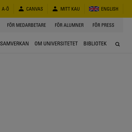
A-Ö
CANVAS
MITT KAU
ENGLISH
FÖR MEDARBETARE
FÖR ALUMNER
FÖR PRESS
SAMVERKAN
OM UNIVERSITETET
BIBLIOTEK