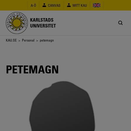
Hoppa
A-Ö
CANVAS
MITT KAU
till
huvudinnehåll
KARLSTADS
UNIVERSITET
Länkstig
KAU.SE
>
Personal
> petemagn
PETEMAGN