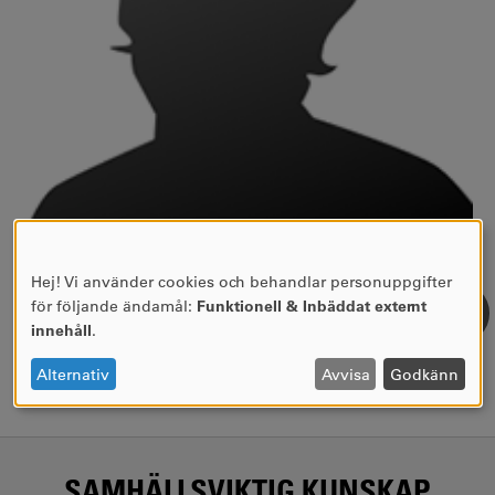
Hej! Vi använder cookies och behandlar personuppgifter
Profile information not available at the moment.
ANVÄNDNING
för följande ändamål:
Funktionell & Inbäddat externt
AV
innehåll
.
PERSONUPPGIFTER
OCH
Alternativ
Avvisa
Godkänn
COOKIES
SAMHÄLLSVIKTIG KUNSKAP