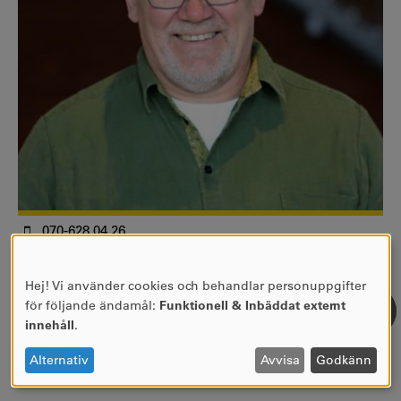
070-628 04 26
mikael.perstorper@kau.se
Professor
Hej! Vi använder cookies och behandlar personuppgifter
ANVÄNDNING
Fakulteten för hälsa, natur- och teknikvetenskap
för följande ändamål:
Funktionell & Inbäddat externt
AV
Institutionen för ingenjörs- och kemivetenskaper
innehåll
.
PERSONUPPGIFTER
Byggteknik
OCH
Alternativ
Avvisa
Godkänn
COOKIES