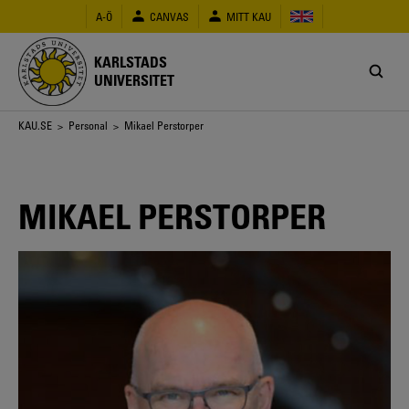
Hoppa
A-Ö
CANVAS
MITT KAU
till
huvudinnehåll
KARLSTADS
UNIVERSITET
Länkstig
KAU.SE
>
Personal
> Mikael Perstorper
MIKAEL PERSTORPER