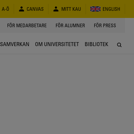
A-Ö
CANVAS
MITT KAU
ENGLISH
FÖR MEDARBETARE
FÖR ALUMNER
FÖR PRESS
SAMVERKAN
OM UNIVERSITETET
BIBLIOTEK