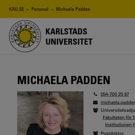
Hoppa
till
Länkstig
KAU.SE
>
Personal
> Michaela Padden
huvudinnehåll
KARLSTADS
UNIVERSITET
MICHAELA PADDEN
054-700 25 97
michaela.padde
Universitetsadj
Fakulteten för
Institutionen 
Postdoktor