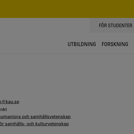
TOPPMENY
FÖR STUDENTER
UTBILDNING
FORSKNING
n@kau.se
unkt
 humaniora och samhällsvetenskap
för samhälls- och kulturvetenskap