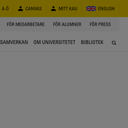
A-Ö
CANVAS
MITT KAU
ENGLISH
FÖR MEDARBETARE
FÖR ALUMNER
FÖR PRESS
SAMVERKAN
OM UNIVERSITETET
BIBLIOTEK