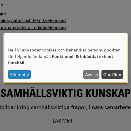
ap
jör
hälsa, natur- och teknikvetenskap
 för matematik och datavetenskap
Hej! Vi använder cookies och behandlar personuppgifter
ANVÄNDNING
för följande ändamål:
Funktionell & Inbäddat externt
AV
innehåll
.
PERSONUPPGIFTER
OCH
Alternativ
Avvisa
Godkänn
COOKIES
SAMHÄLLSVIKTIG KUNSKAP
utbildar kring samhällsviktiga frågor, i nära samarbet
LÄS MER