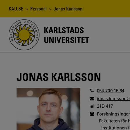
Hoppa
till
Länkstig
KAU.SE
>
Personal
> Jonas Karlsson
huvudinnehåll
KARLSTADS
UNIVERSITET
JONAS KARLSSON
054-700 15 64
jonas.karlsson
21D 417
Forskningsingen
Fakulteten för 
Institutionen