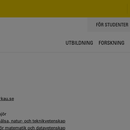
TOPPMENY
FÖR STUDENTER
UTBILDNING
FORSKNING
@kau.se
jör
hälsa, natur- och teknikvetenskap
 för matematik och datavetenskap