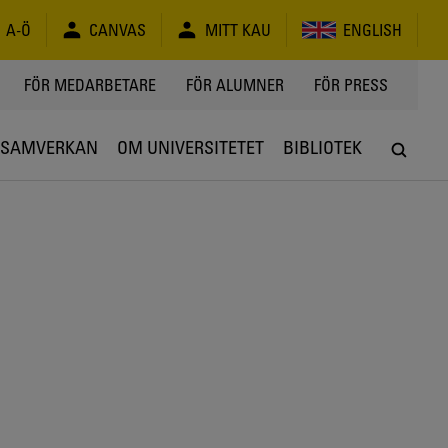
A-Ö
CANVAS
MITT KAU
ENGLISH
FÖR MEDARBETARE
FÖR ALUMNER
FÖR PRESS
SAMVERKAN
OM UNIVERSITETET
BIBLIOTEK