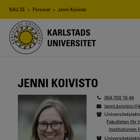
Hoppa
till
Länkstig
KAU.SE
>
Personal
> Jenni Koivisto
huvudinnehåll
KARLSTADS
UNIVERSITET
JENNI KOIVISTO
054-700 16 44
jenni.koivisto@
Universitetslekt
Fakulteten för
Institutionen 
Universitetslekt