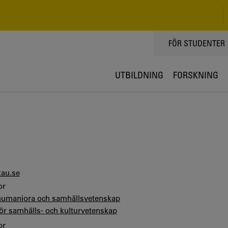
TOPPMENY
FÖR STUDENTER
UTBILDNING
FORSKNING
kau.se
or
 humaniora och samhällsvetenskap
för samhälls- och kulturvetenskap
or