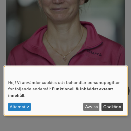
054-700 13 23
Hej! Vi använder cookies och behandlar personuppgifter
carina.glawing@kau.se
ANVÄNDNING
för följande ändamål:
Funktionell & Inbäddat externt
Se forskarprofil
AV
innehåll
.
PERSONUPPGIFTER
OCH
Alternativ
Avvisa
Godkänn
COOKIES