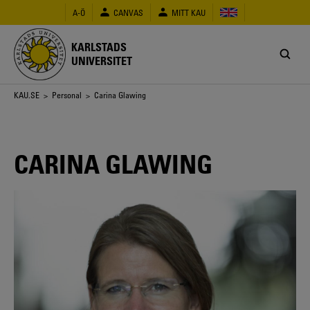
Hoppa
A-Ö
CANVAS
MITT KAU
till
huvudinnehåll
KARLSTADS
UNIVERSITET
Länkstig
KAU.SE
>
Personal
> Carina Glawing
CARINA GLAWING