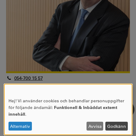
054-700 15 57
bo.edvardsson@kau.se
Professor, senior
Hej! Vi använder cookies och behandlar personuppgifter
Fakulteten för humaniora och samhällsvetenskap
ANVÄNDNING
för följande ändamål:
Funktionell & Inbäddat externt
Handelshögskolan
AV
innehåll
.
Företagsekonomi
PERSONUPPGIFTER
Se forskarprofil
OCH
Alternativ
Avvisa
Godkänn
COOKIES