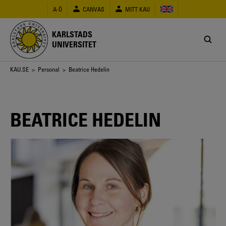
Hoppa
A-Ö
CANVAS
MITT KAU
till
huvudinnehåll
KARLSTADS
UNIVERSITET
Länkstig
KAU.SE
>
Personal
> Beatrice Hedelin
BEATRICE HEDELIN