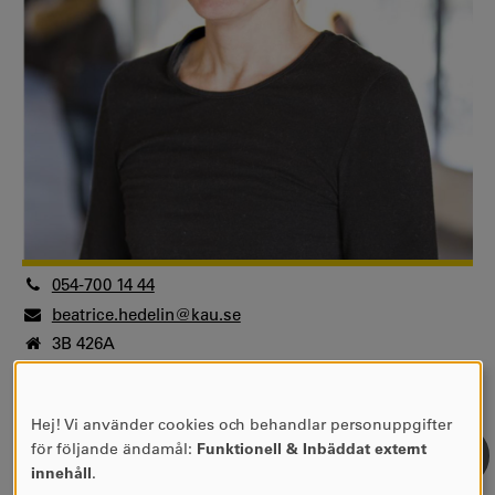
054-700 14 44
beatrice.hedelin@kau.se
3B 426A
Universitetslektor, docent
Fakulteten för humaniora och samhällsvetenskap
Hej! Vi använder cookies och behandlar personuppgifter
Centrum för forskning om samhällsrisker
ANVÄNDNING
för följande ändamål:
Funktionell & Inbäddat externt
Universitetslektor, docent
AV
innehåll
.
Fakulteten för humaniora och samhällsvetenskap
PERSONUPPGIFTER