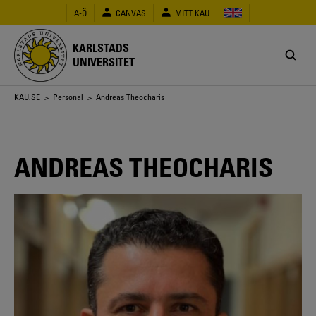
Hoppa
A-Ö
CANVAS
MITT KAU
till
huvudinnehåll
KARLSTADS
UNIVERSITET
Länkstig
KAU.SE
>
Personal
> Andreas Theocharis
ANDREAS THEOCHARIS