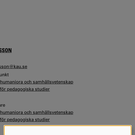
LSSON
lsson@kau.se
junkt
r humaniora och samhällsvetenskap
 för pedagogiska studier
are
r humaniora och samhällsvetenskap
 för pedagogiska studier