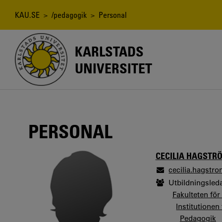
Hoppa
till
Länkstig
KAU.SE
>
/pedagogik
> Personal
huvudinnehåll
KARLSTADS
UNIVERSITET
PERSONAL
CECILIA HAGSTR
cecilia.hagstr
Utbildningsled
Fakulteten fö
Institutionen
Pedagogik