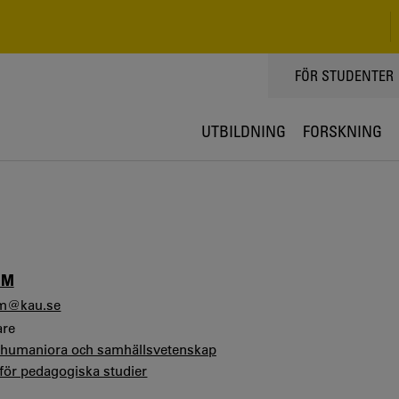
TOPPMENY
FÖR STUDENTER
UTBILDNING
FORSKNING
ÖM
om@kau.se
are
r humaniora och samhällsvetenskap
 för pedagogiska studier