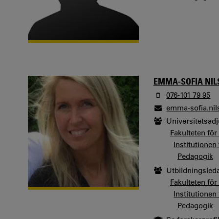
EMMA-SOFIA NI
076-101 79 95
emma-sofia.ni
Universitetsad
Fakulteten fö
Institutionen
Pedagogik
Utbildningsled
Fakulteten fö
Institutionen
Pedagogik