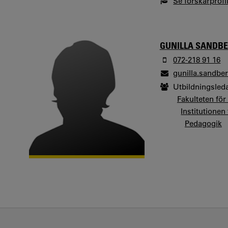
Se forskarprofi
GUNILLA SANDB
072-218 91 16
gunilla.sandb
Utbildningsled
Fakulteten fö
Institutionen
Pedagogik