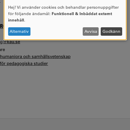
l
Hej! Vi använder cookies och behandlar personuppgifter
ANVÄNDNING
för följande ändamål:
Funktionell & Inbäddat externt
AV
innehåll
.
PERSONUPPGIFTER
ERG
OCH
Alternativ
Avvisa
Godkänn
COOKIES
erg@kau.se
are
r humaniora och samhällsvetenskap
 för pedagogiska studier