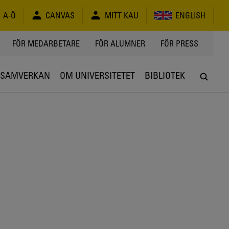
A-Ö
CANVAS
MITT KAU
ENGLISH
FÖR MEDARBETARE
FÖR ALUMNER
FÖR PRESS
SAMVERKAN
OM UNIVERSITETET
BIBLIOTEK