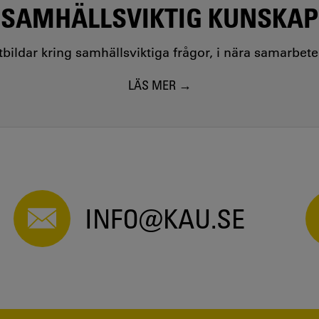
SAMHÄLLSVIKTIG KUNSKAP
utbildar kring samhällsviktiga frågor, i nära samarbet
LÄS MER
INFO@KAU.SE