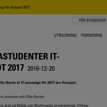
ga för Hotspot 2017
TOPPMENY
FÖR STUDENTER
UTBILDNING
FORSKNING
STUDENTER IT-
T 2017
2016-12-20
e Nyrén är IT-ansvariga för 2017-års Hotspot.
lara Jonsson och Olle Nyrén.
ar andra året på Webb och Multimedia-programmet. Utöver