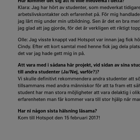
Hur kommer det sig att ni ville medverka i detta?
Klara: Jag har hört av studenter, som medverkat tidigare,
arbetslivskontakter och erfarenhet på. För mig handlade
jag lärt mig under min utbildning. Sen är det en bra merit
jag glad att jag gjorde, för det är verkligen ett riktigt to
Olle: Jag visste knappt vad Hotspot var innan jag fick h
Cindy. Efter ett kort samtal med henne fick jag dela plat
det var jag hade gett mig in på.
Att vara med i sådana här projekt, vid sidan av sina st
till andra studenter (Ja/Nej, varför?)?
Vi skulle definitivt rekommendera andra studenter att söka
tillsammans med andra människor för att ta fram ett såhä
student har man stora möjligheter att vara delaktig i olik
erfarenheten man får kommer vara till stor hjälp när man 
Har ni någon sista hälsning läsarna?
Kom till Hotspot den 15 februari 2017!