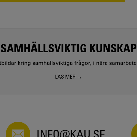
SAMHÄLLSVIKTIG KUNSKAP
utbildar kring samhällsviktiga frågor, i nära samarbet
LÄS MER
INFO@KAU.SE