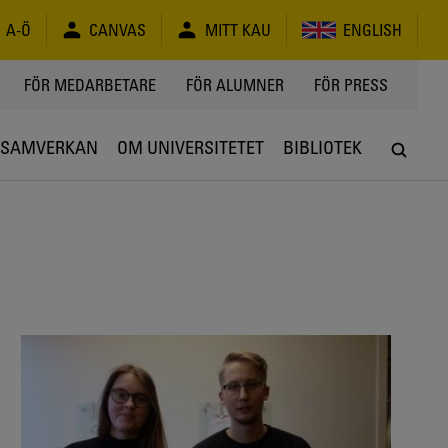
A-Ö
CANVAS
MITT KAU
ENGLISH
FÖR MEDARBETARE
FÖR ALUMNER
FÖR PRESS
SAMVERKAN
OM UNIVERSITETET
BIBLIOTEK