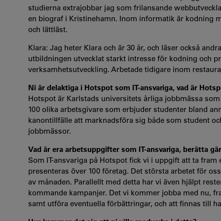
studierna extrajobbar jag som frilansande webbutveckla
en biograf i Kristinehamn. Inom informatik är kodning mit
och lättläst.
Klara: Jag heter Klara och är 30 år, och läser också a
utbildningen utvecklat starkt intresse för kodning och p
verksamhetsutveckling. Arbetade tidigare inom restaura
Ni är delaktiga i Hotspot som IT-ansvariga, vad är Hots
Hotspot är Karlstads universitets årliga jobbmässa som
100 olika arbetsgivare som erbjuder studenter bland ann
kanontillfälle att marknadsföra sig både som student oc
jobbmässor.
Vad är era arbetsuppgifter som IT-ansvariga, berätta gä
Som IT-ansvariga på Hotspot fick vi i uppgift att ta fram
presenteras över 100 företag. Det största arbetet för oss
av månaden. Parallellt med detta har vi även hjälpt rest
kommande kampanjer. Det vi kommer jobba med nu, fram 
samt utföra eventuella förbättringar, och att finnas til