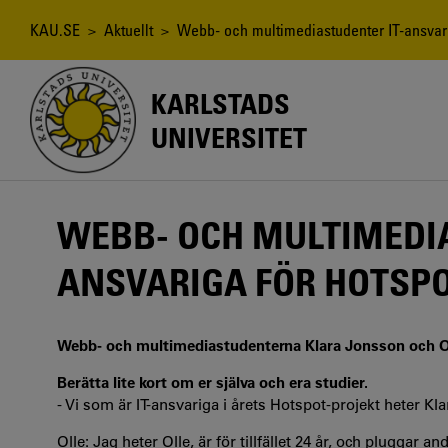
Hoppa
till
Länkstig
KAU.SE
>
Aktuellt
> Webb- och multimediastudenter IT-ansvari
huvudinnehåll
KARLSTADS
UNIVERSITET
WEBB- OCH MULTIMEDIA
ANSVARIGA FÖR HOTSPO
Webb- och multimediastudenterna Klara Jonsson och Oll
Berätta lite kort om er själva och era studier.
- Vi som är IT-ansvariga i årets Hotspot-projekt heter K
Olle: Jag heter Olle, är för tillfället 24 år, och plugg