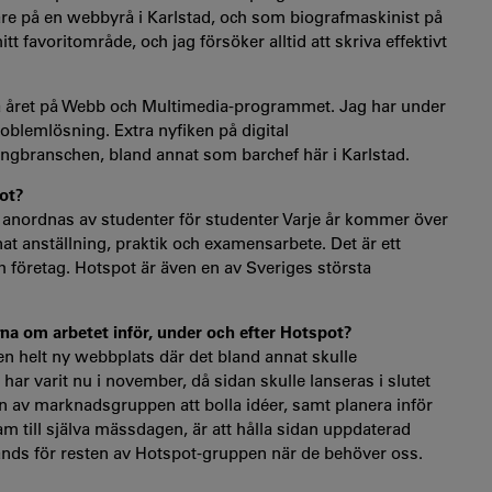
re på en webbyrå i Karlstad, och som biografmaskinist på
t favoritområde, och jag försöker alltid att skriva effektivt
ndra året på Webb och Multimedia-programmet. Jag har under
roblemlösning. Extra nyfiken på digital
ngbranschen, bland annat som barchef här i Karlstad.
pot?
 anordnas av studenter för studenter Varje år kommer över
at anställning, praktik och examensarbete. Det är ett
h företag. Hotspot är även en av Sveriges största
rna om arbetet inför, under och efter Hotspot?
 en helt ny webbplats där det bland annat skulle
 har varit nu i november, då sidan skulle lanseras i slutet
en av marknadsgruppen att bolla idéer, samt planera inför
till själva mässdagen, är att hålla sidan uppdaterad
l hands för resten av Hotspot-gruppen när de behöver oss.