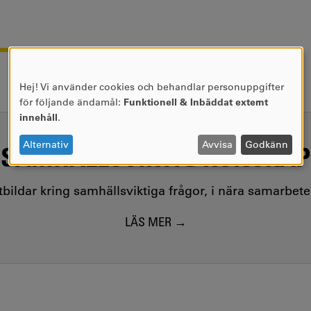
Hej! Vi använder cookies och behandlar personuppgifter
ANVÄNDNING
för följande ändamål:
Funktionell & Inbäddat externt
AV
innehåll
.
PERSONUPPGIFTER
OCH
Alternativ
Avvisa
Godkänn
SAMHÄLLSVIKTIG KUNSKAP
COOKIES
utbildar kring samhällsviktiga frågor, i nära samarbet
LÄS MER