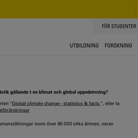
TOPPMENY
FÖR STUDENTER
UTBILDNING
FORSKNING
tistik gällande t ex klimat och global uppvärmning?
rten "
Global climate change - statistics & facts
", eller ta
tförändringar
sammanställningar inom över 80 000 olika ämnen, varav