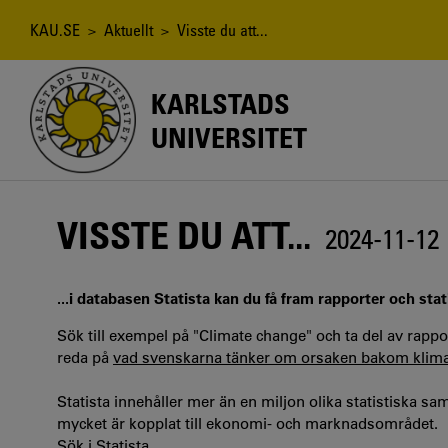
Hoppa
till
Länkstig
KAU.SE
>
Aktuellt
> Visste du att...
huvudinnehåll
KARLSTADS
UNIVERSITET
VISSTE DU ATT...
2024-11-12
...i databasen Statista kan du få fram rapporter och sta
Sök till exempel på "Climate change" och ta del av rappo
reda på
vad svenskarna tänker om orsaken bakom klima
Statista innehåller mer än en miljon olika statistiska 
mycket är kopplat till ekonomi- och marknadsområdet.
Sök i Statista