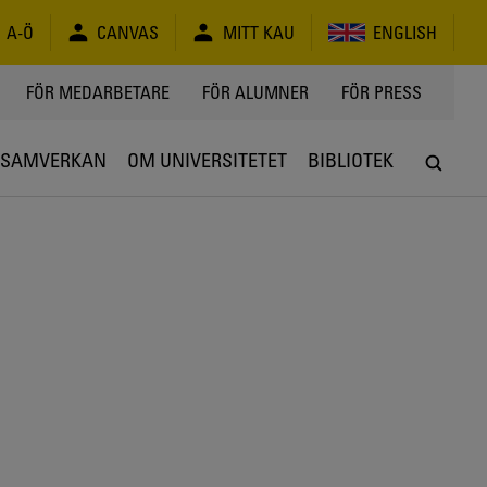
A-Ö
CANVAS
MITT KAU
ENGLISH
FÖR MEDARBETARE
FÖR ALUMNER
FÖR PRESS
SAMVERKAN
OM UNIVERSITETET
BIBLIOTEK