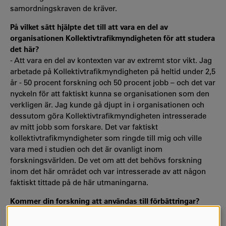
samordningskraven de kräver.
På vilket sätt hjälpte det till att vara en del av
organisationen Kollektivtrafikmyndigheten för att studera
det här?
- Att vara en del av kontexten var av extremt stor vikt. Jag
arbetade på Kollektivtrafikmyndigheten på heltid under 2,5
år - 50 procent forskning och 50 procent jobb – och det var
nyckeln för att faktiskt kunna se organisationen som den
verkligen är. Jag kunde gå djupt in i organisationen och
dessutom göra Kollektivtrafikmyndigheten intresserade
av mitt jobb som forskare. Det var faktiskt
kollektivtrafikmyndigheter som ringde till mig och ville
vara med i studien och det är ovanligt inom
forskningsvärlden. De vet om att det behövs forskning
inom det här området och var intresserade av att någon
faktiskt tittade på de här utmaningarna.
Kommer din forskning att användas till förbättringar?
- Absolut, på Kollektivtrafikmyndigheten vet jag att de har
tagit till sig min forskning och fört in dem i sina