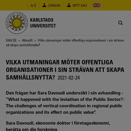
Hoppa
A-Ö
CANVAS
MITT KAU
till
huvudinnehåll
KARLSTADS
UNIVERSITET
Länkstig
KAU.SE
>
Aktuellt
> Vilka utmaningar möter offentliga organisationer i sin strävan
att skapa samhällsnytta?
VILKA UTMANINGAR MÖTER OFFENTLIGA
ORGANISATIONER I SIN STRÄVAN ATT SKAPA
SAMHÄLLSNYTTA?
2021-02-24
Den frågan har Sara Davoudi undersökt i sin avhandling -
”What happened with the leviathan of the Public Sector?:
The challenges of vertical coordination in regional public
organizations and its effect on public value”.
Sara Davoudi, ekonomie doktor i företagsekonomi,
berätta om din forskning.