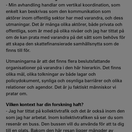
- Min avhandling handlar om vertikal koordination, som
enkelt kan beskrivas som den kommunikation som
aktörer inom offentlig sektor har med varandra, och dess
utmaningar. Det är många olika aktörer, både privata och
offentliga, som är med på olika nivåer och jag har tittat på
om de kan prata med varandra på det sätt som behövs för
att skapa den skattefinansierade samhällsnytta som de
finns till för.
Utmaningarna är att det finns flera beslutsfattande
organisationer på varandra i den här hierarkin. Det finns
olika mål, olika tolkningar av både lagar och
policydokument, synliga och osynliga barriärer och olika
relationer och agendor. Det är ju faktiskt människor vi
pratar om.
Vilken kontext har din forskning haft?
- Jag har tittat på kollektivtrafik och det är också inom den
som jag har arbetat. Inom kollektivtrafiken så ser du som
resenär en buss. Den bussen vill du använda för att ta dig
till en plats. Bakom den här resan ligger mängder av