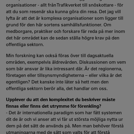
organisationer - allt från Trafikverket till snöskottare - för
att du som resenär ska kunna göra din resa. Det jag vill
lyfta är att det är komplexa organisationer som ligger till
grund för den här sortens samhällsfunktioner. Om
medborgare, praktiker och forskare får reda på mer inom
det här området kan de sedan ställa högre krav på den
offentliga sektorn.
Min forskning kan också föras över till dagsaktuella
områden, exempelvis äldrevården. Diskussionen om vem
som bär ansvar är lika intressant där. Är det regionerna,
företagen eller tillsynsmyndigheterna – eller vilka är det
egentligen? Det kanske inte låter så hett men den
offentliga sektorn berör alla, det handlar om oss.
Upplever du att den komplexitet du beskriver måste
finnas eller finns det utrymme för förenkling?
- Det är internationella paradigm som har fått systemen
dit de är och vi anser att vi får ut största möjliga nytta ur
dem på det sätt de används på. Men man behöver förstå
utmaningarna med de sätt som valts för att förstå