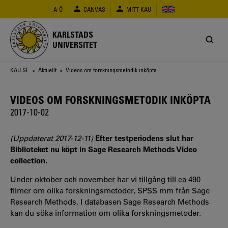
Hoppa
A-Ö
CANVAS
MITT KAU
till
huvudinnehåll
KARLSTADS
UNIVERSITET
Länkstig
KAU.SE
>
Aktuellt
> Videos om forskningsmetodik inköpta
VIDEOS OM FORSKNINGSMETODIK INKÖPTA
2017-10-02
(Uppdaterat 2017-12-11)
Efter testperiodens slut har
Biblioteket nu köpt in Sage Research Methods Video
collection.
Under oktober och november har vi tillgång till ca 490
filmer om olika forskningsmetoder, SPSS mm från Sage
Research Methods. I databasen Sage Research Methods
kan du söka information om olika forskningsmetoder.