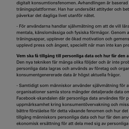
digitalt konsumtionsfenomen. Avhandlingen är baserad 
träningsplattformer. Han har undersökt attityder och b
påverkar det dagliga livet utanför nätet.
- För användarna handlar självmätning om att de vill lära
mentala, känslomässiga och fysiska förmågor. Genom at
träningsappar, upplever de ökad motivation och gemensk
upplevd press och ångest, speciellt när man inte kan pr
Vem ska få tillgång till personliga data och hur får den
Den nya tekniken får många olika följder och är inte prob
personliga data lagras och används av företag och org
konsumentgenererade data är högst aktuella frågor.
- Samtidigt som människor använder självmätning för att
organisationer samla stora mängder detaljerade data o
Facebook-skandalen där personliga data användes för pol
uppmärksamhet kring konsumentövervakning och missb
bättre förståelse för detta växande fenomen och hur det
tillgång människors personliga data och hur får den an
ekonomisk ersättning för att dela med sig av personliga d