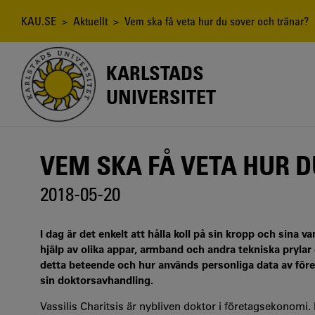
Hoppa
till
Länkstig
KAU.SE
>
Aktuellt
> Vem ska få veta hur du sover och tränar?
huvudinnehåll
KARLSTADS
UNIVERSITET
VEM SKA FÅ VETA HUR 
2018-05-20
I dag är det enkelt att hålla koll på sin kropp och sina 
hjälp av olika appar, armband och andra tekniska prylar 
detta beteende och hur används personliga data av föret
sin doktorsavhandling.
Vassilis Charitsis är nybliven doktor i företagsekonomi