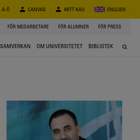
A-Ö
CANVAS
MITT KAU
ENGLISH
FÖR MEDARBETARE
FÖR ALUMNER
FÖR PRESS
SAMVERKAN
OM UNIVERSITETET
BIBLIOTEK