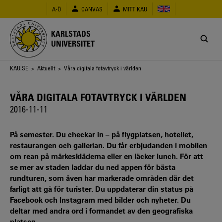
Hoppa
A-Ö
CANVAS
MITT KAU
till
huvudinnehåll
KARLSTADS
UNIVERSITET
Länkstig
KAU.SE
>
Aktuellt
> Våra digitala fotavtryck i världen
VÅRA DIGITALA FOTAVTRYCK I VÄRLDEN
2016-11-11
På semester. Du checkar in – på flygplatsen, hotellet,
restaurangen och gallerian. Du får erbjudanden i mobilen
om rean på märkeskläderna eller en läcker lunch. För att
se mer av staden laddar du ned appen för bästa
rundturen, som även har markerade områden där det
farligt att gå för turister. Du uppdaterar din status på
Facebook och Instagram med bilder och nyheter. Du
deltar med andra ord i formandet av den geografiska
platsen.