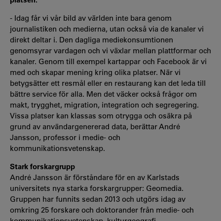
- Idag får vi vår bild av världen inte bara genom
journalistiken och medierna, utan också via de kanaler vi
direkt deltar i. Den dagliga mediekonsumtionen
genomsyrar vardagen och vi växlar mellan plattformar och
kanaler. Genom till exempel kartappar och Facebook är vi
med och skapar mening kring olika platser. När vi
betygsätter ett resmål eller en restaurang kan det leda till
bättre service för alla. Men det väcker också frågor om
makt, trygghet, migration, integration och segregering.
Vissa platser kan klassas som otrygga och osäkra på
grund av användargenererad data, berättar André
Jansson, professor i medie- och
kommunikationsvetenskap.
Stark forskargrupp
André Jansson är förståndare för en av Karlstads
universitets nya starka forskargrupper: Geomedia.
Gruppen har funnits sedan 2013 och utgörs idag av
omkring 25 forskare och doktorander från medie- och
kommunikationsvetenskap, kulturgeografi,