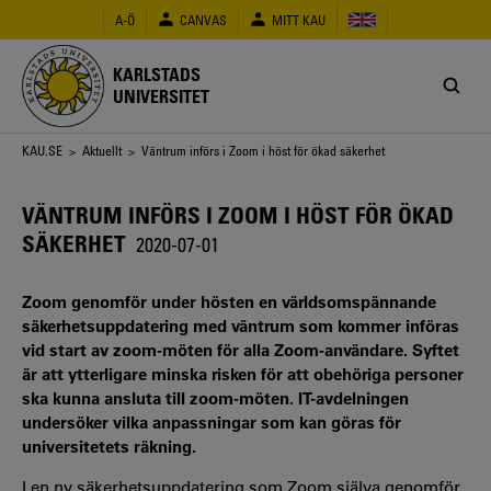
Hoppa
A-Ö
CANVAS
MITT KAU
till
huvudinnehåll
KARLSTADS
UNIVERSITET
Länkstig
KAU.SE
>
Aktuellt
> Väntrum införs i Zoom i höst för ökad säkerhet
VÄNTRUM INFÖRS I ZOOM I HÖST FÖR ÖKAD
SÄKERHET
2020-07-01
Zoom genomför under hösten en världsomspännande
säkerhetsuppdatering med väntrum som kommer införas
vid start av zoom-möten för alla Zoom-användare. Syftet
är att ytterligare minska risken för att obehöriga personer
ska kunna ansluta till zoom-möten. IT-avdelningen
undersöker vilka anpassningar som kan göras för
universitetets räkning.
I en ny säkerhetsuppdatering som Zoom själva genomför