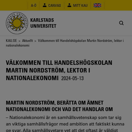
Hoppa
A-Ö
CANVAS
MITT KAU
till
huvudinnehåll
KARLSTADS
UNIVERSITET
Länkstig
KAU.SE
>
Aktuellt
> Välkommen till Handelshögskolan Martin Nordström, lektor i
nationalekonomi
VÄLKOMMEN TILL HANDELSHÖGSKOLAN
MARTIN NORDSTRÖM, LEKTOR I
NATIONALEKONOMI
2024-05-13
MARTIN NORDSTRÖM, BERÄTTA OM ÄMNET
NATIONALEKONOMI OCH VAD DET HANDLAR OM
– Nationalekonomi är en samhällsvetenskap som tar sig
an viktiga samhällsfrågor med ambition att faktiskt kunna
ge svar. Alla samhällsvetare vet att det oftast är väldigt