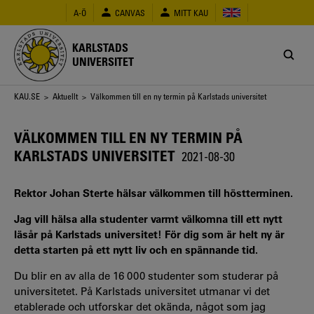
Hoppa
A-Ö
CANVAS
MITT KAU
till
huvudinnehåll
KARLSTADS
UNIVERSITET
Länkstig
KAU.SE
>
Aktuellt
> Välkommen till en ny termin på Karlstads universitet
VÄLKOMMEN TILL EN NY TERMIN PÅ
KARLSTADS UNIVERSITET
2021-08-30
Rektor Johan Sterte hälsar välkommen till höstterminen.
Jag vill hälsa alla studenter varmt välkomna till ett nytt
läsår på Karlstads universitet! För dig som är helt ny är
detta starten på ett nytt liv och en spännande tid.
Du blir en av alla de 16 000 studenter som studerar på
universitetet. På Karlstads universitet utmanar vi det
etablerade och utforskar det okända, något som jag