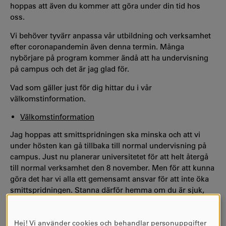
hoppas att även du kommer att göra under din tid hos
oss.
Vi behöver tyvärr anpassa vår utbildning och verksamhet
efter coronapandemin även denna termin. Många
nybörjare på program kommer ändå att ha undervisning
på campus och det är jag glad för.
Vad som gäller just för dig hittar du i vår
välkomstinformation.
Välkomstinformation
Jag hoppas att smittspridningen ska minska och att vi
under hösten kan gå tillbaka till normal undervisning på
campus. Just nu planerar universitetet för att helt återgå
till normal verksamhet den 8 november. Men för att kunna
göra det har vi alla ett gemensamt ansvar för att inte öka
smittspridningen. Stanna därför hemma om du är sjuk,
håll avstånd, tvätta dina händer noga med tvål och vatten
och vaccinera dig.
Hej! Vi använder cookies och behandlar personuppgifter