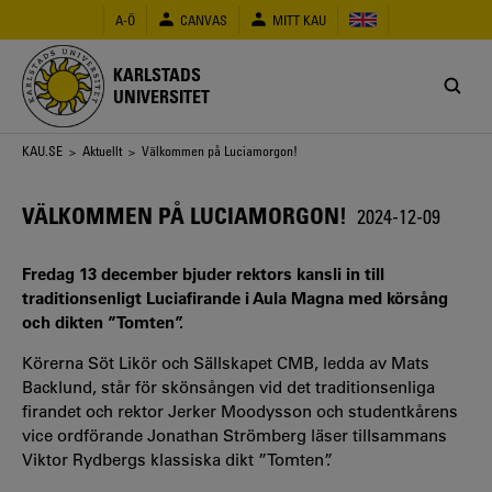
Hoppa
A-Ö
CANVAS
MITT KAU
till
huvudinnehåll
KARLSTADS
UNIVERSITET
Länkstig
KAU.SE
>
Aktuellt
> Välkommen på Luciamorgon!
VÄLKOMMEN PÅ LUCIAMORGON!
2024-12-09
Fredag 13 december bjuder rektors kansli in till
traditionsenligt Luciafirande i Aula Magna med körsång
och dikten ”Tomten”.
Körerna Söt Likör och Sällskapet CMB, ledda av Mats
Backlund, står för skönsången vid det traditionsenliga
firandet och rektor Jerker Moodysson och studentkårens
vice ordförande Jonathan Strömberg läser tillsammans
Viktor Rydbergs klassiska dikt ”Tomten”.