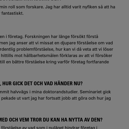
min roll som forskare. Jag har alltid varit nyfiken så att ha
fantastiskt.
n i företag. Forskningen har länge försökt förstå
g men jag anser att vi missat en djupare förståelse om vad
entlig problemförståelse, hur kan vi då veta att vi löser
ittills mot hållbarhetsmålen förklaras av att vi försöker
ill en bättre förståelse kring varför företag fortfarande
, HUR GICK DET OCH VAD HÄNDER NU?
ommit halvvägs i mina doktorandstudier. Seminariet gick
pekade ut vart jag har fortsatt jobb att göra och hur jag
MED OCH VEM TROR DU KAN HA NYTTA AV DEN?
örståelse av vad som i nuläget hindrar företag i