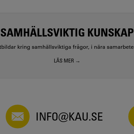
SAMHÄLLSVIKTIG KUNSKAP
utbildar kring samhällsviktiga frågor, i nära samarbet
LÄS MER
INFO@KAU.SE