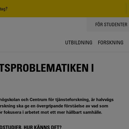
tag?
TOPPMENY
FÖR STUDENTER
UTBILDNING
FORSKNING
TSPROBLEMATIKEN I
högskolan och Centrum för tjänsteforskning, är halvvägs
orskning ska ge en övergripande förståelse av vad som
ör fokusera i arbetet mot ett mer hållbart samhälle.
NDSTUDIER. HUR KÄNNS DET?