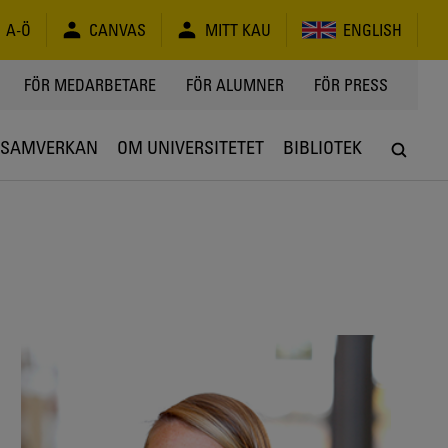
A-Ö
CANVAS
MITT KAU
ENGLISH
FÖR MEDARBETARE
FÖR ALUMNER
FÖR PRESS
SAMVERKAN
OM UNIVERSITETET
BIBLIOTEK