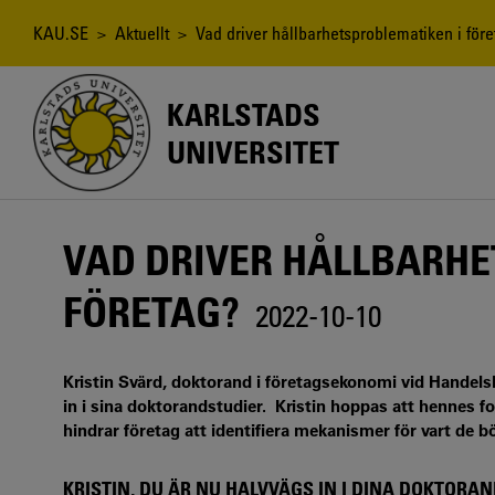
Hoppa
till
Länkstig
KAU.SE
>
Aktuellt
> Vad driver hållbarhetsproblematiken i före
huvudinnehåll
KARLSTADS
UNIVERSITET
VAD DRIVER HÅLLBARHE
FÖRETAG?
2022-10-10
Kristin Svärd, doktorand i företagsekonomi vid Handels
in i sina doktorandstudier. Kristin hoppas att hennes f
hindrar företag att identifiera mekanismer för vart de b
KRISTIN, DU ÄR NU HALVVÄGS IN I DINA DOKTORA