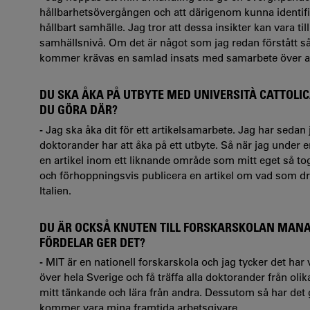
hållbarhetsövergången och att därigenom kunna identifie
hållbart samhälle. Jag tror att dessa insikter kan vara til
samhällsnivå. Om det är något som jag redan förstått så ä
kommer krävas en samlad insats med samarbete över alla 
DU SKA ÅKA PÅ UTBYTE MED UNIVERSITÀ CATTOLIC
DU GÖRA DÄR?
-
Jag ska åka dit för ett artikelsamarbete. Jag har sedan
doktorander har att åka på ett utbyte. Så när jag under 
en artikel inom ett liknande område som mitt eget så tog j
och förhoppningsvis publicera en artikel om vad som dr
Italien.
DU ÄR OCKSÅ KNUTEN TILL FORSKARSKOLAN MANAG
FÖRDELAR GER DET?
-
MIT är en nationell forskarskola och jag tycker det har 
över hela Sverige och få träffa alla doktorander från olik
mitt tänkande och lära från andra. Dessutom så har det
kommer vara mina framtida arbetsgivare.