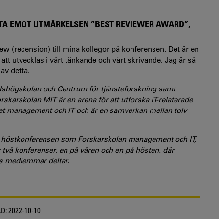
U TA EMOT UTMÄRKELSEN ”BEST REVIEWER AWARD”,
iew (recension) till mina kollegor på konferensen. Det är en
 att utvecklas i vårt tänkande och vårt skrivande. Jag är så
 av detta.
elshögskolan och Centrum för tjänsteforskning samt
skarskolan MIT är en arena för att utforska IT-relaterade
t management och IT och är en samverkan mellan tolv
g höstkonferensen som Forskarskolan management och IT,
r två konferenser, en på våren och en på hösten, där
s medlemmar deltar.
D:
2022-10-10