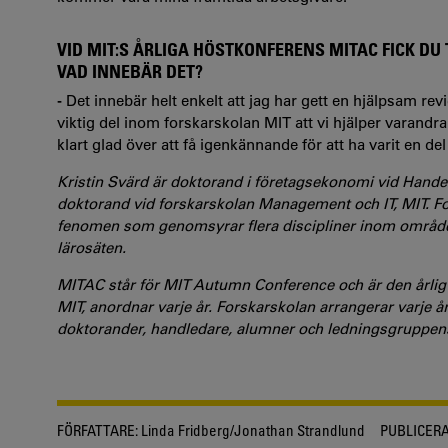
VID MIT:S ÅRLIGA HÖSTKONFERENS MITAC FICK D
VAD INNEBÄR DET?
-
Det innebär helt enkelt att jag har gett en hjälpsam rev
viktig del inom forskarskolan MIT att vi hjälper varandra
klart glad över att få igenkännande för att ha varit en del
Kristin Svärd är doktorand i företagsekonomi vid Hand
doktorand vid forskarskolan Management och IT, MIT. For
fenomen som genomsyrar flera discipliner inom område
lärosäten.
MITAC står för MIT Autumn Conference och är den årli
MIT, anordnar varje år. Forskarskolan arrangerar varje å
doktorander, handledare, alumner och ledningsgruppen
FÖRFATTARE:
Linda Fridberg/Jonathan Strandlund
PUBLICERA