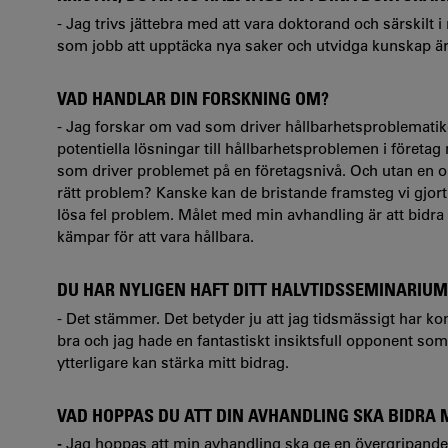
- Jag trivs jättebra med att vara doktorand och särskilt i 
som jobb att upptäcka nya saker och utvidga kunskap är 
VAD HANDLAR DIN FORSKNING OM?
- Jag forskar om vad som driver hållbarhetsproblematike
potentiella lösningar till hållbarhetsproblemen i företa
som driver problemet på en företagsnivå. Och utan en ord
rätt problem? Kanske kan de bristande framsteg vi gjort h
lösa fel problem. Målet med min avhandling är att bidra t
kämpar för att vara hållbara.
DU HAR NYLIGEN HAFT DITT HALVTIDSSEMINARIUM
- Det stämmer. Det betyder ju att jag tidsmässigt har k
bra och jag hade en fantastiskt insiktsfull opponent som 
ytterligare kan stärka mitt bidrag.
VAD HOPPAS DU ATT DIN AVHANDLING SKA BIDRA 
-
Jag hoppas att min avhandling ska ge en övergripande f