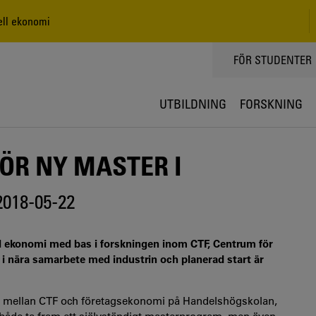
ell ekonomi
TOPPMENY
FÖR STUDENTER
UTBILDNING
FORSKNING
ÖR NY MASTER I
2018-05-22
ell ekonomi med bas i forskningen inom CTF, Centrum för
i nära samarbete med industrin och planerad start är
bete mellan CTF och företagsekonomi på Handelshögskolan,