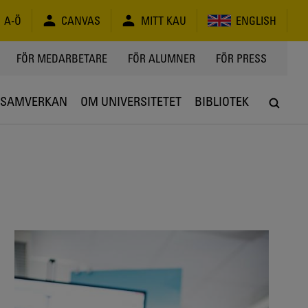
A-Ö
CANVAS
MITT KAU
ENGLISH
FÖR MEDARBETARE
FÖR ALUMNER
FÖR PRESS
SAMVERKAN
OM UNIVERSITETET
BIBLIOTEK