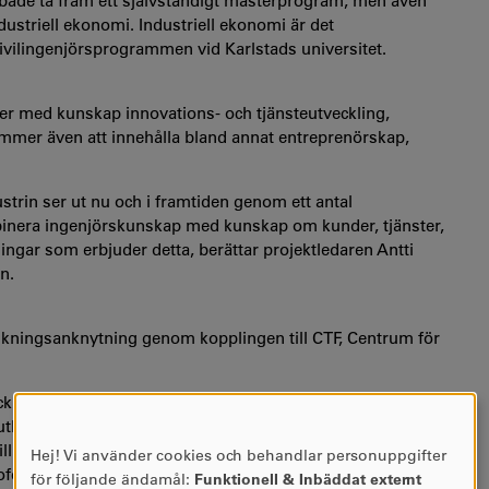
 både ta fram ett självständigt masterprogram, men även
ustriell ekonomi. Industriell ekonomi är det
ivilingenjörsprogrammen vid Karlstads universitet.
er med kunskap innovations- och tjänsteutveckling,
mmer även att innehålla bland annat entreprenörskap,
trin ser ut nu och i framtiden genom ett antal
binera ingenjörskunskap med kunskap om kunder, tjänster,
ningar som erbjuder detta, berättar projektledaren Antti
n.
kningsanknytning genom kopplingen till CTF, Centrum för
la ett attraktivt masterprogram av hög kvalitet. Vi
tbildningar inom industriell ekonomi vid andra lärosäten
 vill inspireras av pedagogik och undervisningsmetoder vid
Hej! Vi använder cookies och behandlar personuppgifter
ANVÄNDNING
rofessor i företagsekonomi och ämnesföreståndare för
för följande ändamål:
Funktionell & Inbäddat externt