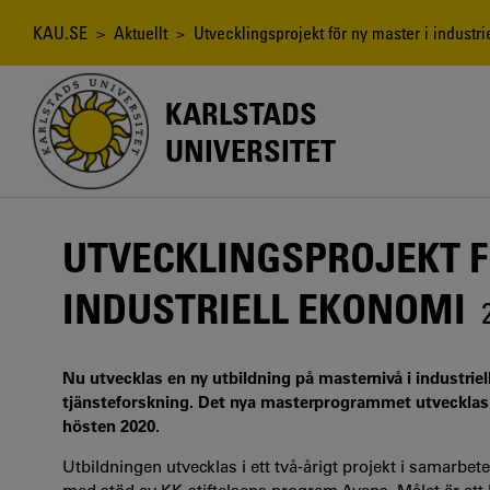
Hoppa
till
Länkstig
KAU.SE
>
Aktuellt
> Utvecklingsprojekt för ny master i industri
huvudinnehåll
KARLSTADS
UNIVERSITET
UTVECKLINGSPROJEKT F
INDUSTRIELL EKONOMI
Nu utvecklas en ny utbildning på masternivå i industri
tjänsteforskning. Det nya masterprogrammet utvecklas 
hösten 2020.
Utbildningen utvecklas i ett två-årigt projekt i samar