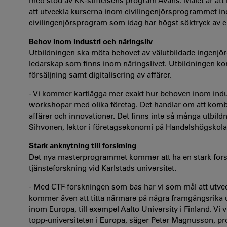
med stöd av KK-stiftelsens program Avans. Målet är att
att utveckla kurserna inom civilingenjörsprogrammet ind
civilingenjörsprogram som idag har högst söktryck av c
Behov inom industri och näringsliv
Utbildningen ska möta behovet av välutbildade ingenjör
ledarskap som finns inom näringslivet. Utbildningen ko
försäljning samt digitalisering av affärer.
- Vi kommer kartlägga mer exakt hur behoven inom indus
workshopar med olika företag. Det handlar om att kom
affärer och innovationer. Det finns inte så många utbild
Sihvonen, lektor i företagsekonomi på Handelshögskola
Stark anknytning till forskning
Det nya masterprogrammet kommer att ha en stark fors
tjänsteforskning vid Karlstads universitet.
- Med CTF-forskningen som bas har vi som mål att utveck
kommer även att titta närmare på några framgångsrika u
inom Europa, till exempel Aalto University i Finland. Vi
topp-universiteten i Europa, säger Peter Magnusson, p