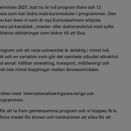
erminen 2027. Just nu är två program klara och 12
rtners som kan bidra med kursmoduler i programmen. Den
nu kan även vi som är nya Eunicepartners erbjuda
ra på kandidat-, master- eller doktorandnivå med syfte
tativa utbildningar som bidrar till att lösa
program och att varje universitet är delaktig i minst två,
dd och en variation som gör det samlade utbudet attraktivt.
annat: hållbar utveckling, transport, miljöenergi och
och inte minst kopplingar mellan ämnesområden.
t möten med internationaliseringsansvariga och
sprogrammen.
sse för att ta fram gemensamma program och vi hoppas få in
 finns medel för ämnen och institutioner att söka för att