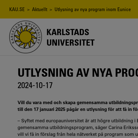
Hoppa
till
Länkstig
KAU.SE
>
Aktuellt
> Utlysning av nya program inom Eunice
huvudinnehåll
KARLSTADS
UNIVERSITET
UTLYSNING AV NYA PR
2024-10-17
Vill du vara med och skapa gemensamma utbildningspr
till den 17 januari 2025 pågår en utlysning för att få i
– Syftet med europauniversitet är att högre utbildning 
gemensamma utbildningsprogram, säger Carina Eriksson, 
vill vi få in förslag från hela nätverket på program som u