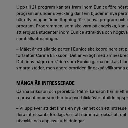
Upp till 21 program kan tas fram inom Eunice före höstt
program är under utveckling där fem bjuder in nya pa
här utlysningen är en öppning för sju nya program och 
program. Programmen, som ska vara på engelska, kan va
att erbjuda studenter inom Eunice attraktiva och högkvali
samhällsutmaningar.
– Målet är att alla tio parter i Eunice ska koordinera ett 
fortsätter Carina Eriksson. Det är viktigt med ämnesbre
Det finns några områden som Eunice gärna önskar, bland 
smarta städer, men andra områden är också välkomna 
MÅNGA ÄR INTRESSERADE
Carina Eriksson och prorektor Patrik Larsson har inlet
representanter som har bra överblick över utbildning
– Vi upplever att det finns en nyfikenhet och ett intre
flera intressanta förslag. Värt att nämna är också att det
utveckla och anpassa utbildningar.