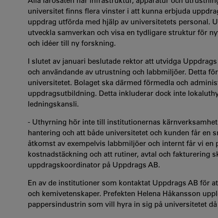
Alla lärosäten har infrastruktur, apparatur och utrustnin
universitet finns flera vinster i att kunna erbjuda uppdra
uppdrag utförda med hjälp av universitetets personal. U
utveckla samverkan och visa en tydligare struktur för n
och idéer till ny forskning.
I slutet av januari beslutade rektor att utvidga Uppdrag
och användande av utrustning och labbmiljöer. Detta för 
universitetet. Bolaget ska därmed förmedla och admin
uppdragsutbildning. Detta inkluderar dock inte lokaluth
ledningskansli.
- Uthyrning hör inte till institutionernas kärnverksamhet
hantering och att både universitetet och kunden får en s
åtkomst av exempelvis labbmiljöer och internt får vi en p
kostnadstäckning och att rutiner, avtal och fakturering s
uppdragskoordinator på Uppdrags AB.
En av de institutioner som kontaktat Uppdrags AB för att
och kemivetenskaper. Prefekten Helena Håkansson upple
pappersindustrin som vill hyra in sig på universitetet då 