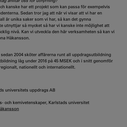
retag anlitar oss för uthyrning?
d och kanske har ett projekt som kan passa för exempelvis
denterna. Sedan tror jag att när vi visar att vi har en
fall är unika saker som vi har, så kan det gynna
e utnyttjar så mycket så har vi kanske inte möjlighet att
räcklig nivå. Kan vi utveckla den här verksamheten så kan vi
elena Håkansson.
sedan 2004 sköter affärerna runt all uppdragsutbildning
tbildning låg under 2016 på 45 MSEK och i snitt genomför
egionalt, nationellt och internationellt.
ds universitets uppdrags AB
rs- och kemivetenskaper, Karlstads universitet
 Håkansson