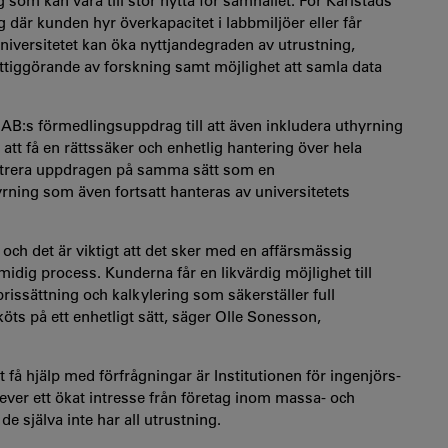
g som kan vara till stor nytta för samhället. För Karlstads
g där kunden hyr överkapacitet i labbmiljöer eller får
niversitetet kan öka nyttjandegraden av utrustning,
yttiggörande av forskning samt möjlighet att samla data
s AB:s förmedlingsuppdrag till att även inkludera uthyrning
att få en rättssäker och enhetlig hantering över hela
istrera uppdragen på samma sätt som en
yrning som även fortsatt hanteras av universitetets
 och det är viktigt att det sker med en affärsmässig
midig process. Kunderna får en likvärdig möjlighet till
rissättning och kalkylering som säkerställer full
köts på ett enhetligt sätt, säger Olle Sonesson,
 få hjälp med förfrågningar är Institutionen för ingenjörs-
ver ett ökat intresse från företag inom massa- och
de själva inte har all utrustning.