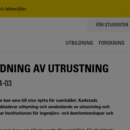
ch labbmiljöer
TOPPMENY
FÖR STUDENTER
UTBILDNING
FORSKNING
DNING AV UTRUSTNING
4-03
kan vara till stor nytta för samhället. Karlstads
nkluderar uthyrning och användande av utrustning och
ar Institutionen för ingenjörs- och kemivetenskaper och