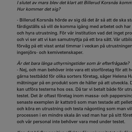
I slutet av mars blev det klart att Billerud Korsnäs komme
Hur kommer det sig?
- Billerud Korsnäs hörde av sig då det är så att de ska 
färdigställs så vill de komma igång med arbetet och har dä
och hyra utrustning. För vår institution vad det inget pr
och vi ser att vi kan samutnyttja på ett bra sätt. Vår utb
förväg på ett visst antal timmar i veckan på utrustninge
ingenjörs- och kemivetenskaper.
Är det bara långa uthyrningstider som är efterfrågade?
- Nej, och man behöver inte vara ett storföretag för att h
gärna testbädd för olika sorters företag, säger Helena H
mätningar på en produkt som de håller på att utveckla.
kan utföra testerna hos oss. Då tar vi betalt både för utr
testet. Det är oftast företag inom massa- och pappersind
senaste exemplen är kattströ som man testade att pelle
och köra en utrustning och testa någonting som man vill 
processen i en mindre skala än vad man har på sitt för
och vår personal inte behöver vara med under testet.