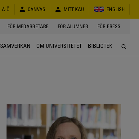
A-Ö
CANVAS
MITT KAU
ENGLISH
FÖR MEDARBETARE
FÖR ALUMNER
FÖR PRESS
SAMVERKAN
OM UNIVERSITETET
BIBLIOTEK