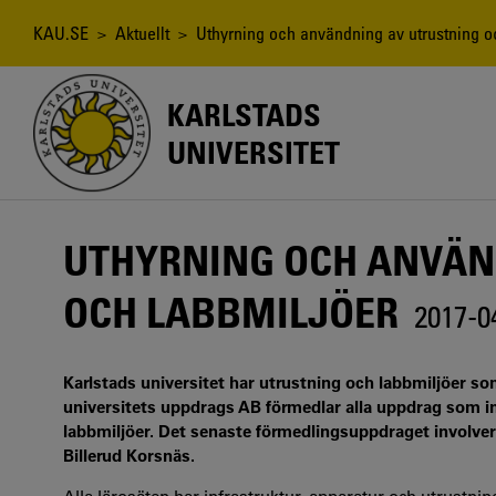
Hoppa
till
Länkstig
KAU.SE
>
Aktuellt
> Uthyrning och användning av utrustning o
huvudinnehåll
KARLSTADS
UNIVERSITET
UTHYRNING OCH ANVÄN
OCH LABBMILJÖER
2017-0
Karlstads universitet har utrustning och labbmiljöer som 
universitets uppdrags AB förmedlar alla uppdrag som i
labbmiljöer. Det senaste förmedlingsuppdraget involver
Billerud Korsnäs.