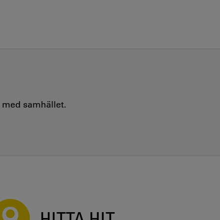
e med samhället.
HITTA HIT