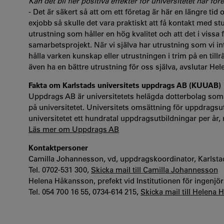
Kan det bli fler positiva effekter för universitetet när fö
- Det är säkert så att om ett företag är här en längre ti
exjobb så skulle det vara praktiskt att få kontakt med stu
utrustning som håller en hög kvalitet och att det i vissa 
samarbetsprojekt. När vi själva har utrustning som vi int
hålla varken kunskap eller utrustningen i trim på en till
även ha en bättre utrustning för oss själva, avslutar H
Fakta om Karlstads universitets uppdrags AB (KUUAB)
Uppdrags AB är universitetets helägda dotterbolag som 
på universitetet. Universitets omsättning för uppdragsu
universitetet ett hundratal uppdragsutbildningar per år, r
Läs mer om Uppdrags AB
Kontaktpersoner
Camilla Johannesson, vd, uppdragskoordinator, Karlsta
Tel. 0702-531 300,
Skicka mail till Camilla Johannesson
Helena Håkansson, prefekt vid Institutionen för ingenjö
Tel. 054 700 16 55, 0734-614 215,
Skicka mail till Helena