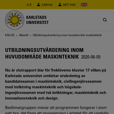
Hoppa
A-Ö
CANVAS
MITT KAU
till
huvudinnehåll
KARLSTADS
UNIVERSITET
Länkstig
KAU.SE
>
Aktuellt
> Utbildningsutvärdering inom huvudområde maskinteknik
UTBILDNINGSUTVÄRDERING INOM
HUVUDOMRÅDE MASKINTEKNIK
2020-06-05
Nu är slutrapport klar för Treklöverns kluster 17 vilken på
Karlstads universitet omfattar utvärdering av
kandidatexamen i maskinteknik, civilingenjörsexamen
med inriktning maskinteknik och högskole-
ingenjörsexamen med två inriktningar, maskinteknik och
innovationsteknik och design.
Bedömargruppen menar att programmen fungerar i stort
sett bra, det finns ett engagemang i arbetet för att uppfylla