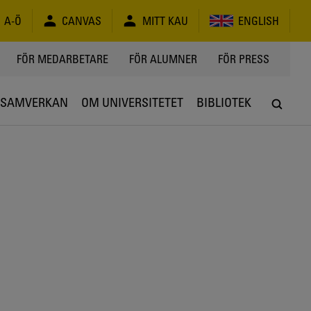
A-Ö
CANVAS
MITT KAU
ENGLISH
FÖR MEDARBETARE
FÖR ALUMNER
FÖR PRESS
SAMVERKAN
OM UNIVERSITETET
BIBLIOTEK