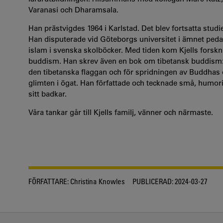
Varanasi och Dharamsala.
Han prästvigdes 1964 i Karlstad. Det blev fortsatta studi
Han disputerade vid Göteborgs universitet i ämnet ped
islam i svenska skolböcker. Med tiden kom Kjells forskn
buddism. Han skrev även en bok om tibetansk buddism:
den tibetanska flaggan och för spridningen av Buddhas 
glimten i ögat. Han författade och tecknade små, humor
sitt badkar.
Våra tankar går till Kjells familj, vänner och närmaste.
FÖRFATTARE:
Christina Knowles
PUBLICERAD:
2024-03-27