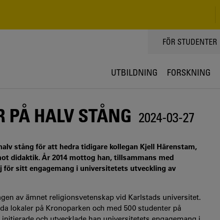
TOPPMENY
FÖR STUDENTER
UTBILDNING
FORSKNING
R PÅ HALV STÅNG
2024-03-27
alv stång för att hedra tidigare kollegan Kjell Härenstam,
 mot didaktik. År 2014 mottog han, tillsammans med
 för sitt engagemang i universitetets utveckling av
ngen av ämnet religionsvetenskap vid Karlstads universitet.
ggda lokaler på Kronoparken och med 500 studenter på
 initierade och utvecklade han universitetets engagemang i