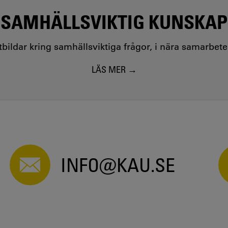
SAMHÄLLSVIKTIG KUNSKAP
utbildar kring samhällsviktiga frågor, i nära samarbet
LÄS MER
INFO@KAU.SE