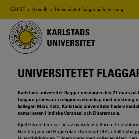
Hoppa
till
Länkstig
KAU.SE
>
Aktuellt
> Universitetet flaggar på halv stång
huvudinnehåll
KARLSTADS
UNIVERSITET
UNIVERSITETET FLAGGA
Karlstads universitet flaggar onsdagen den 27 mars på h
tidigare professor i religionsvetenskap med inriktning
kollegan Marc Katz, Karlstads universitets hedersmedalj
samarbeten i indiska Varanasi och Dharamsala.
Kjell Härenstam var en av nyckelgestalterna för etableri
Han började vid Högskolan i Karlstad 1974, i helt nyby
lärarutbildningen. Tillsammans med kollegan Marc Katz,