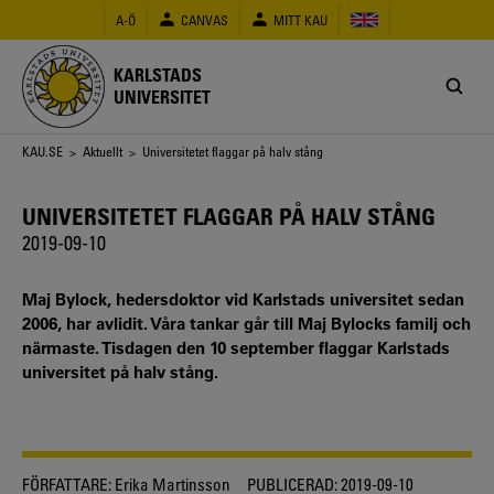
Hoppa
A-Ö
CANVAS
MITT KAU
till
huvudinnehåll
KARLSTADS
UNIVERSITET
Länkstig
KAU.SE
>
Aktuellt
> Universitetet flaggar på halv stång
UNIVERSITETET FLAGGAR PÅ HALV STÅNG
2019-09-10
Maj Bylock, hedersdoktor vid Karlstads universitet sedan
2006, har avlidit. Våra tankar går till Maj Bylocks familj och
närmaste. Tisdagen den 10 september flaggar Karlstads
universitet på halv stång.
FÖRFATTARE:
Erika Martinsson
PUBLICERAD:
2019-09-10