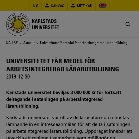
Hoppa
A-Ö
CANVAS
MITT KAU
till
huvudinnehåll
KARLSTADS
UNIVERSITET
Länkstig
KAU.SE
>
Aktuellt
> Universitetet får medel för arbetsintegrerad lärarutbildning
UNIVERSITETET FÅR MEDEL FÖR
ARBETSINTEGRERAD LÄRARUTBILDNING
2019-12-30
Karlstads universitet beviljas 3 000 000 kr för fortsatt
deltagande i satsningen på arbetsintegrerad
lärarutbildning.
Karlstads universitet var ett av de lärosäten som i höstas
lämnande in en intresseanmälan för att delta i satsningen
på arbetsintegrerad lärarutbildning. Uppdraget innebär att
utveckla ett regionalt samarbete som möjliggör en