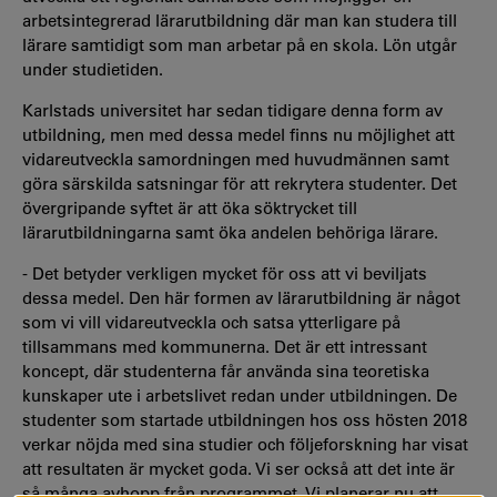
arbetsintegrerad lärarutbildning där man kan studera till
lärare samtidigt som man arbetar på en skola. Lön utgår
under studietiden.
Karlstads universitet har sedan tidigare denna form av
utbildning, men med dessa medel finns nu möjlighet att
vidareutveckla samordningen med huvudmännen samt
göra särskilda satsningar för att rekrytera studenter. Det
övergripande syftet är att öka söktrycket till
lärarutbildningarna samt öka andelen behöriga lärare.
- Det betyder verkligen mycket för oss att vi beviljats
dessa medel. Den här formen av lärarutbildning är något
som vi vill vidareutveckla och satsa ytterligare på
tillsammans med kommunerna. Det är ett intressant
koncept, där studenterna får använda sina teoretiska
kunskaper ute i arbetslivet redan under utbildningen. De
studenter som startade utbildningen hos oss hösten 2018
verkar nöjda med sina studier och följeforskning har visat
att resultaten är mycket goda. Vi ser också att det inte är
så många avhopp från programmet. Vi planerar nu att