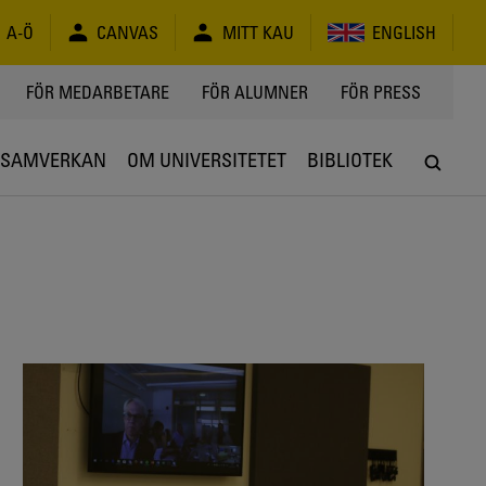
A-Ö
CANVAS
MITT KAU
ENGLISH
FÖR MEDARBETARE
FÖR ALUMNER
FÖR PRESS
SAMVERKAN
OM UNIVERSITETET
BIBLIOTEK