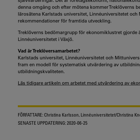
självvärderingar. Det är företagsekonomi, nationalekon
denna omgång och efter mötena kommer Treklöverns bed
lärosätena Karlstads universitet, Linnéuniversitetet och
rekommendationer för framtida utveckling.
Treklöverns bedömargrupp för ekonomiklustret gjorde 
Linnéuniversitetet i Växjö.
Vad är Treklöversamarbetet?
Karlstads universitet, Linnéuniversitetet och Mittunivers
fram en modell för systematisk utvärdering av utbildninga
utbildningskvaliteten.
Läs tidigare artikeln om arbetet med utvärdering av eko
FÖRFATTARE:
Christina Karlsson, Linnéuniversitetet/Christina K
SENASTE UPPDATERING:
2020-06-25