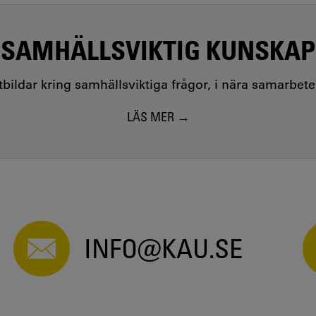
SAMHÄLLSVIKTIG KUNSKAP
utbildar kring samhällsviktiga frågor, i nära samarbet
LÄS MER
INFO@KAU.SE