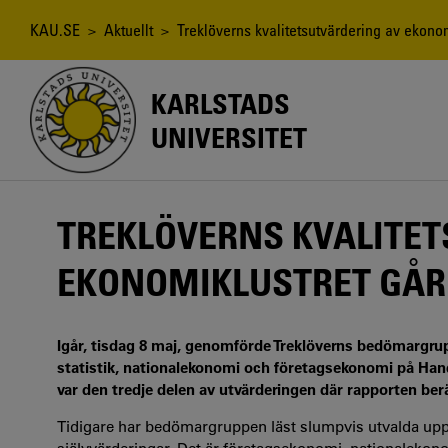
Hoppa
till
Länkstig
KAU.SE
>
Aktuellt
> Treklöverns kvalitetsutvärdering av ekonom
huvudinnehåll
KARLSTADS
UNIVERSITET
TREKLÖVERNS KVALITET
EKONOMIKLUSTRET GÅR
Igår, tisdag 8 maj, genomförde Treklöverns bedömargru
statistik, nationalekonomi och företagsekonomi på Hand
var den tredje delen av utvärderingen där rapporten berä
Tidigare har bedömargruppen läst slumpvis utvalda upp