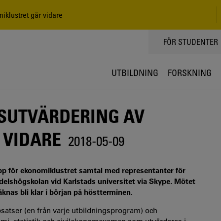
iklustret går vidare
TOPPMENY
FÖR STUDENTER
UTBILDNING
FORSKNING
SUTVÄRDERING AV
 VIDARE
2018-05-09
pp för ekonomiklustret samtal med representanter för
elshögskolan vid Karlstads universitet via Skype. Mötet
knas bli klar i början på höstterminen.
satser (en från varje utbildningsprogram) och