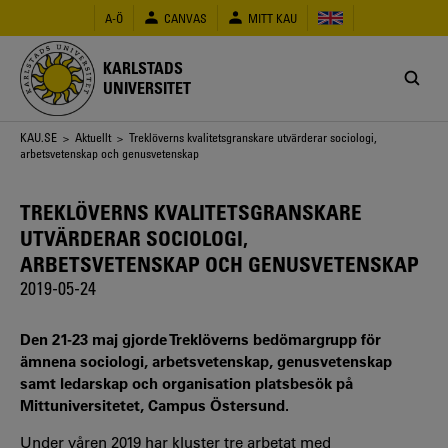
Hoppa
A-Ö
CANVAS
MITT KAU
till
huvudinnehåll
KARLSTADS
UNIVERSITET
Länkstig
KAU.SE
>
Aktuellt
> Treklöverns kvalitetsgranskare utvärderar sociologi,
arbetsvetenskap och genusvetenskap
TREKLÖVERNS KVALITETSGRANSKARE
UTVÄRDERAR SOCIOLOGI,
ARBETSVETENSKAP OCH GENUSVETENSKAP
2019-05-24
Den 21-23 maj gjorde Treklöverns bedömargrupp för
ämnena sociologi, arbetsvetenskap, genusvetenskap
samt ledarskap och organisation platsbesök på
Mittuniversitetet, Campus Östersund.
Under våren 2019 har kluster tre arbetat med