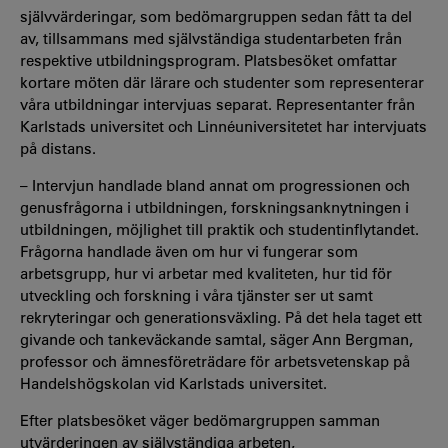
självvärderingar, som bedömargruppen sedan fått ta del
av, tillsammans med självständiga studentarbeten från
respektive utbildningsprogram. Platsbesöket omfattar
kortare möten där lärare och studenter som representerar
våra utbildningar intervjuas separat. Representanter från
Karlstads universitet och Linnéuniversitetet har intervjuats
på distans.
– Intervjun handlade bland annat om progressionen och
genusfrågorna i utbildningen, forskningsanknytningen i
utbildningen, möjlighet till praktik och studentinflytandet.
Frågorna handlade även om hur vi fungerar som
arbetsgrupp, hur vi arbetar med kvaliteten, hur tid för
utveckling och forskning i våra tjänster ser ut samt
rekryteringar och generationsväxling. På det hela taget ett
givande och tankeväckande samtal, säger Ann Bergman,
professor och ämnesföreträdare för arbetsvetenskap på
Handelshögskolan vid Karlstads universitet.
Efter platsbesöket väger bedömargruppen samman
utvärderingen av självständiga arbeten,