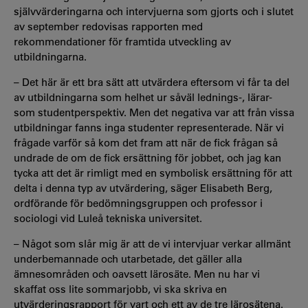
självvärderingarna och intervjuerna som gjorts och i slutet
av september redovisas rapporten med
rekommendationer för framtida utveckling av
utbildningarna.
– Det här är ett bra sätt att utvärdera eftersom vi får ta del
av utbildningarna som helhet ur såväl lednings-, lärar-
som studentperspektiv. Men det negativa var att från vissa
utbildningar fanns inga studenter representerade. När vi
frågade varför så kom det fram att när de fick frågan så
undrade de om de fick ersättning för jobbet, och jag kan
tycka att det är rimligt med en symbolisk ersättning för att
delta i denna typ av utvärdering, säger Elisabeth Berg,
ordförande för bedömningsgruppen och professor i
sociologi vid Luleå tekniska universitet.
– Något som slår mig är att de vi intervjuar verkar allmänt
underbemannade och utarbetade, det gäller alla
ämnesområden och oavsett lärosäte. Men nu har vi
skaffat oss lite sommarjobb, vi ska skriva en
utvärderingsrapport för vart och ett av de tre lärosätena.